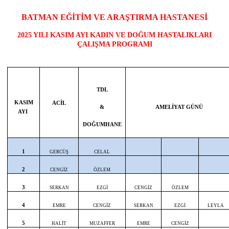
BATMAN EĞİTİM VE ARAŞTIRMA HASTANESİ
2025 YILI KASIM AYI KADIN VE DOĞUM HASTALIKLARI
ÇALIŞMA PROGRAMI
TDL
KASIM
ACİL
&
AMELİYAT GÜNÜ
AYI
DOĞUMHANE
1
GERCÜŞ
CELAL
2
CENGİZ
ÖZLEM
3
SERKAN
EZGİ
CENGİZ
ÖZLEM
4
EMRE
CENGİZ
SERKAN
EZGİ
LEYLA
5
HALİT
MUZAFFER
EMRE
CENGİZ