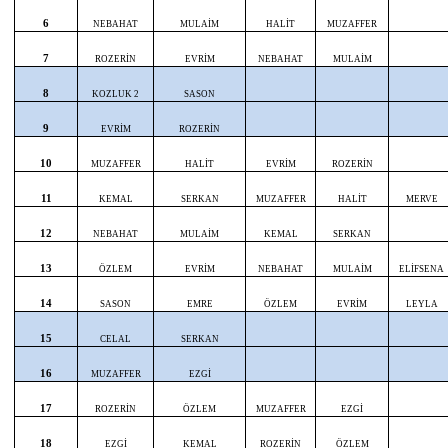
6
NEBAHAT
MULAİM
HALİT
MUZAFFER
7
ROZERİN
EVRİM
NEBAHAT
MULAİM
8
KOZLUK 2
SASON
9
EVRİM
ROZERİN
10
MUZAFFER
HALİT
EVRİM
ROZERİN
11
KEMAL
SERKAN
MUZAFFER
HALİT
MERVE
12
NEBAHAT
MULAİM
KEMAL
SERKAN
13
ÖZLEM
EVRİM
NEBAHAT
MULAİM
ELİFSENA
14
SASON
EMRE
ÖZLEM
EVRİM
LEYLA
15
CELAL
SERKAN
16
MUZAFFER
EZGİ
17
ROZERİN
ÖZLEM
MUZAFFER
EZGİ
18
EZGİ
KEMAL
ROZERİN
ÖZLEM