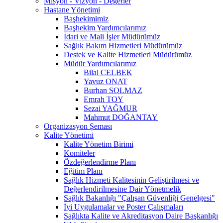
Misyon - Vizyon - Değerler
Hastane Yönetimi
Başhekimimiz
Başhekim Yardımcılarımız
İdari ve Mali İşler Müdürümüz
Sağlık Bakım Hizmetleri Müdürümüz
Destek ve Kalite Hizmetleri Müdürümüz
Müdür Yardımcılarımız
Bilal CELBEK
Yavuz ONAT
Burhan SOLMAZ
Emrah TOY
Sezai YAĞMUR
Mahmut DOĞANTAY
Organizasyon Şeması
Kalite Yönetimi
Kalite Yönetim Birimi
Komiteler
Özdeğerlendirme Planı
Eğitim Planı
Sağlık Hizmeti Kalitesinin Geliştirilmesi ve
Değerlendirilmesine Dair Yönetmelik
Sağlık Bakanlığı "Çalışan Güvenliği Genelgesi"
İyi Uygulamalar ve Poster Çalışmaları
Sağlıkta Kalite ve Akreditasyon Daire Başkanlığı