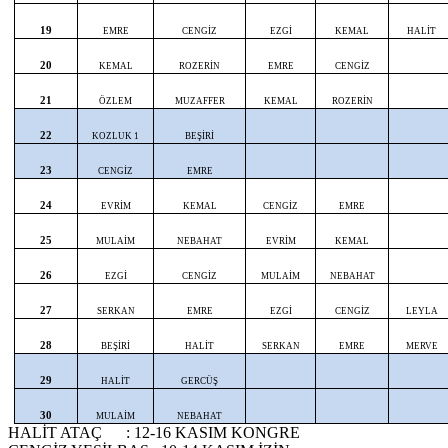
19
EMRE
CENGİZ
EZGİ
KEMAL
HALİT
20
KEMAL
ROZERİN
EMRE
CENGİZ
21
ÖZLEM
MUZAFFER
KEMAL
ROZERİN
22
KOZLUK 1
BEŞİRİ
23
CENGİZ
EMRE
24
EVRİM
KEMAL
CENGİZ
EMRE
25
MULAİM
NEBAHAT
EVRİM
KEMAL
26
EZGİ
CENGİZ
MULAİM
NEBAHAT
27
SERKAN
EMRE
EZGİ
CENGİZ
LEYLA
28
BEŞİRİ
HALİT
SERKAN
EMRE
MERVE
29
HALİT
GERCÜŞ
30
MULAİM
NEBAHAT
HALİT ATAÇ : 12-16 KASIM KONGRE