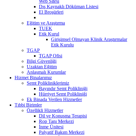
Web Sitesi
Dış Kaynaklı Döküman Listesi
El Broşürleri
Eğitim ve Araştırma
TUEK
Etik Kurul
Girişimsel Olmayan Klinik Araştırmalar
Etik Kurulu
TGAP
TGAP Ofisi
Bilgi Güvenliği
Uzaktan Eğitim
Anlaşmalı Kurumlar
Hizmet Binalarımız
Semt Polikliniklerimiz
Bayındır Semt Polikliniği
Hürriyet Semt Polikliniği
Ek Binada Verilen Hizmetler
Tıbbi Birimler
Özellikli Hizmetler
Dil ve Konuşma Terapisi
Rop Tanı Merkezi
İnme Ünitesi
Palyatif Bakım Merkezi