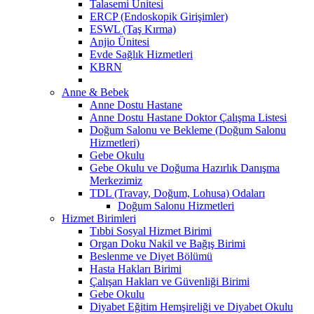
Talasemi Ünitesi
ERCP (Endoskopik Girişimler)
ESWL (Taş Kırma)
Anjio Ünitesi
Evde Sağlık Hizmetleri
KBRN
Anne & Bebek
Anne Dostu Hastane
Anne Dostu Hastane Doktor Çalışma Listesi
Doğum Salonu ve Bekleme (Doğum Salonu
Hizmetleri)
Gebe Okulu
Gebe Okulu ve Doğuma Hazırlık Danışma
Merkezimiz
TDL (Travay, Doğum, Lohusa) Odaları
Doğum Salonu Hizmetleri
Hizmet Birimleri
Tıbbi Sosyal Hizmet Birimi
Organ Doku Nakil ve Bağış Birimi
Beslenme ve Diyet Bölümü
Hasta Hakları Birimi
Çalışan Hakları ve Güvenliği Birimi
Gebe Okulu
Diyabet Eğitim Hemşireliği ve Diyabet Okulu