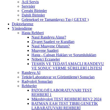
Acil Servis
Servisler
Cerrahi Birimler
Dahili Birimler
Geleneksel ve Tamamlayıcı Tıp ( GETAT )
Doktorlarımız
Yönlendirme
Hasta Rehberi
Nasıl Randevu Alınır?
Ziyaret Saatleri ve Kuralları
Nasıl Muayene Olurum?
Muayene Saatleri
Hasta - Çalışan Hakları ve Sorumlulukları
Nöbetçi Eczaneler
TEŞHİS VE TEDAVİ AMAÇLI RANDEVU
VE SONUÇ VERME SÜRELERİ LİSTESİ
Randevu Al
Tetkik(Laboratuvar ve Görüntüleme) Sonuçları
Radyoloji Sonuçları
Rehberler
PATOLOJİ LABORATUVARI TEST
REHBERİ 1
Mikrobiyoloji TEST REHBERİ REV2 2024
BATMAN EAH TEST TIBBI GENETİK
LABARATUVARI REHBERİ