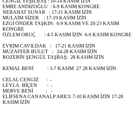
CENGİZ YEŞİLBAŞ : 10-14 KASIM İZİN
EMRE ANDIZOĞLU : 6-9 KASIM KONGRE
NEBAHAT SUNAR : 17-21 KASIM İZİN
MULAİM SİZER : 17-19 KASIM İZİN
EZGİ ÖNDER TAŞKIN: 6-9 KASIM VE 20-23 KASIM
KONGRE
ÖZLEM ORUÇ : 4-5 KASIM İZİN 6-9 KASIM KONGRE
EVRİM CAVILDAK : 17-21 KASIM İZİN
MUZAFFER BULUT : 24-28 KASIM İZİN
ROZERİN ŞENGÜL TAŞBAŞ: 28 KASIM İZİN
KEMAL BENİ : 3-7 KASIM 27 28 KASIM İZİN
CELAL CENGİZ : -
LEYLA BİÇEN : -
MERVE BENİ : -
ELİFSENA CANANALP ARICI: 7-10 KASIM İZİN 17-28
KASIM İZİN