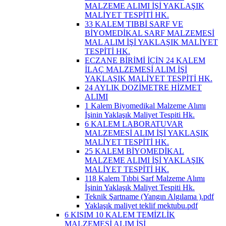
MALZEME ALIMI İŞİ YAKLAŞIK
MALİYET TESPİTİ HK.
33 KALEM TIBBİ SARF VE
BİYOMEDİKAL SARF MALZEMESİ
MAL ALIM İŞİ YAKLAŞIK MALİYET
TESPİTİ HK.
ECZANE BİRİMİ İÇİN 24 KALEM
İLAÇ MALZEMESİ ALIM İŞİ
YAKLAŞIK MALİYET TESPİTİ HK.
24 AYLIK DOZİMETRE HİZMET
ALIMI
1 Kalem Biyomedikal Malzeme Alımı
İşinin Yaklaşık Maliyet Tespiti Hk.
6 KALEM LABORATUVAR
MALZEMESİ ALIM İŞİ YAKLAŞIK
MALİYET TESPİTİ HK.
25 KALEM BİYOMEDİKAL
MALZEME ALIMI İŞİ YAKLAŞIK
MALİYET TESPİTİ HK.
118 Kalem Tıbbi Sarf Malzeme Alımı
İşinin Yaklaşık Maliyet Tespiti Hk.
Teknik Şartname (Yangın Algılama ).pdf
Yaklaşık maliyet teklif mektubu.pdf
6 KISIM 10 KALEM TEMİZLİK
MALZEMESİ ALIM İŞİ