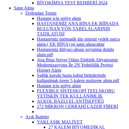
BİYOKİMYA TEST REHBERİ 2024
Satın Alma
Doğrudan Temin
Hastane için sedye alımı
HASTANEMİZ ANA BİNA EK BİİNADA
BULUNAN YÖN TABELALARININ
TADILATI İŞİ
Hastanemiz pnömatik tüp sistemi yedek parça
alımı.( EK BİNA) işi satın alınacaktır
Hastanemiz ihtiyacı ahşap soyunma dolabı
alımı.pdf
Ana Bina Server Odası Elektrik Altyapısının
Modernizasyonu İle 2N Yedeklilik Projesi
Hizmet Alımı
Sağlık kurulu hasta kabul birimlerinde
kullanılmak üzere 5 kalem malzeme alımı.pdf
Hastane için sedye alımı
FLEXIBLE SİSTESKOPİ TEELSKOBU
YETİŞKİN TEK KULLANIMLIK
ALKOL BAZLI EL ANTİSEPTİĞİ
272 MİKRON CERRAHİ LAZER FİBERİ
Açık İhaleler
YAKLASIK MALİYET
27 KALEM BİYOMEDİKAL