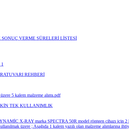
 SONUÇ VERME SÜRELERİ LİSTESİ
 1
RATUVARI REHBERİ
k üzere 5 kalem malzeme alımı.pdf
ŞKİN TEK KULLANIMLIK
an DYNAMİC X-RAY marka SPECTRA 50R model röntgen cihazı için 2 
e kullanılmak üzere ; Aşağıda 1 kalem yazılı olan malzeme alımla