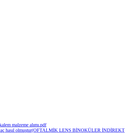
kalem malzeme alımı.pdf
rına ihtiyaç hasıl olmuştur(OFTALMİK LENS BİNOKÜLER İNDİREKT