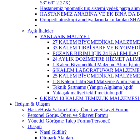
53° 69° 2.27X)
Hastanemiz pnömatik tüp sistemi yedek parça alımı
HASTANEMİZ ANABİNA VE EK BİNA DA B
Ortopedi atroskopi ameliyatlarında kullanılan SHAV
Açık İhaleler
YAKLASIK MALİYET
27 KALEM BİYOMEDİKAL MALZEME A
33 KALEM TIBBİ SARF VE BİYOMEDİ
ECZANE BİRİMİ İÇİN 24 KALEM İLA
24 AYLIK DOZİMETRE HİZMET ALIM
1 Kalem Biyomedikal Malzeme Alımı İşinin 
6 KALEM LABORATUVAR MALZEMESİ 
25 KALEM BİYOMEDİKAL MALZEME A
118 Kalem Tıbbi Sarf Malzeme Alımı İşinin 
Teknik Şartname (Yangın Algılama ).pdf
Yaklaşık maliyet teklif mektubu.pdf
6 KISIM 10 KALEM TEMİZLİK MALZEMESİ 
İletişim & Ulaşım
Hasta/Hasta Yakını Görüş, Öneri ve Şikayet Formu
Personel Görüş, Öneri ve Şikayet Formu
Yönetici Görüşme Talep Formu(Personel)
Ulaşım
Nasıl Gidilir?
Otopark Alanları