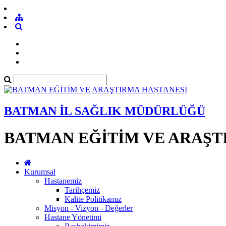
BATMAN İL SAĞLIK MÜDÜRLÜĞÜ
BATMAN EĞİTİM VE ARAŞT
Kurumsal
Hastanemiz
Tarihçemiz
Kalite Politikamız
Misyon - Vizyon - Değerler
Hastane Yönetimi