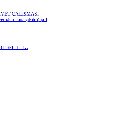
İYET ÇALIŞMASI
eniden ilana çıkıldı).pdf
TESPİTİ HK.