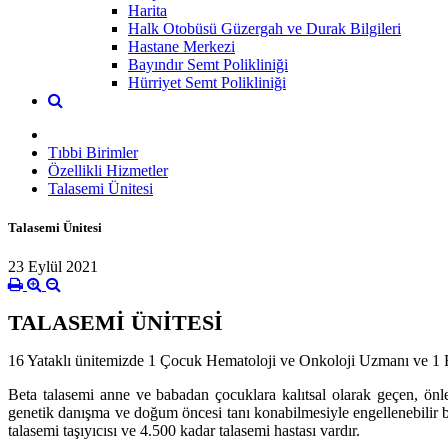
Harita
Halk Otobüsü Güzergah ve Durak Bilgileri
Hastane Merkezi
Bayındır Semt Polikliniği
Hürriyet Semt Polikliniği
Tıbbi Birimler
Özellikli Hizmetler
Talasemi Ünitesi
Talasemi Ünitesi
23 Eylül 2021
TALASEMİ ÜNİTESİ
16 Yataklı ünitemizde 1 Çocuk Hematoloji ve Onkoloji Uzmanı ve 1 Eri
Beta talasemi anne ve babadan çocuklara kalıtsal olarak geçen, önlen
genetik danışma ve doğum öncesi tanı konabilmesiyle engellenebilir 
talasemi taşıyıcısı ve 4.500 kadar talasemi hastası vardır.