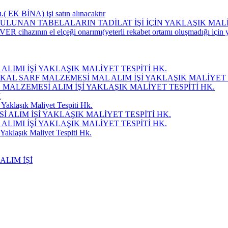
.( EK BİNA) işi satın alınacaktır
ULUNAN TABELALARIN TADİLAT İŞİ İÇİN YAKLAŞIK MAL
ER cihazının el elçeği onarımı(yeterli rekabet ortamı oluşmadığı için y
LIMI İŞİ YAKLAŞIK MALİYET TESPİTİ HK.
KAL SARF MALZEMESİ MAL ALIM İŞİ YAKLAŞIK MALİYET 
Ç MALZEMESİ ALIM İŞİ YAKLAŞIK MALİYET TESPİTİ HK.
I
Yaklaşık Maliyet Tespiti Hk.
ALIM İŞİ YAKLAŞIK MALİYET TESPİTİ HK.
LIMI İŞİ YAKLAŞIK MALİYET TESPİTİ HK.
Yaklaşık Maliyet Tespiti Hk.
ALIM İŞİ