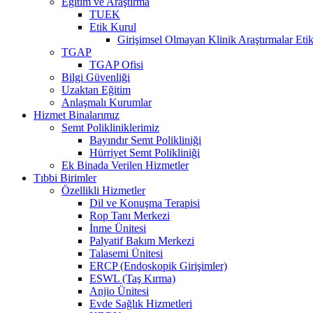
Eğitim ve Araştırma
TUEK
Etik Kurul
Girişimsel Olmayan Klinik Araştırmalar Eti
TGAP
TGAP Ofisi
Bilgi Güvenliği
Uzaktan Eğitim
Anlaşmalı Kurumlar
Hizmet Binalarımız
Semt Polikliniklerimiz
Bayındır Semt Polikliniği
Hürriyet Semt Polikliniği
Ek Binada Verilen Hizmetler
Tıbbi Birimler
Özellikli Hizmetler
Dil ve Konuşma Terapisi
Rop Tanı Merkezi
İnme Ünitesi
Palyatif Bakım Merkezi
Talasemi Ünitesi
ERCP (Endoskopik Girişimler)
ESWL (Taş Kırma)
Anjio Ünitesi
Evde Sağlık Hizmetleri