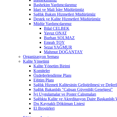
Başhekimimiz
Başhekim Yardımcılarımız
İdari ve Mali İşler Müdürümüz
Sağlık Bakım Hizmetleri Müdürümüz
Destek ve Kalite Hizmetleri Müdürümüz
Müdür Yardımcılarımız
Bilal CELBEK
Yavuz ONAT
Burhan SOLMAZ
Emrah TOY
Sezai YAĞMUR
Mahmut DOĞANTAY
Organizasyon Şeması
Kalite Yönetimi
Kalite Yönetim Birimi
Komiteler
Özdeğerlendirme Planı
Eğitim Planı
Sağlık Hizmeti Kalitesinin Geliştirilmesi ve Değer
Sağlık Bakanlığı "Çalışan Güvenliği Genelgesi"
İyi Uygulamalar ve Poster Çalışmaları
Sağlıkta Kalite ve Akreditasyon Daire Başkanlığı 
Dış Kaynaklı Döküman Listesi
El Broşürleri