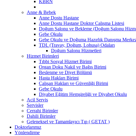
KBRN
Anne & Bebek
Anne Dostu Hastane
Anne Dostu Hastane Doktor Çalışma Listesi
Doğum Salonu ve Bekleme (Doğum Salonu Hizmet
Gebe Okulu
Gebe Okulu ve Doğuma Hazırlık Danışma Merke
TDL (Travay, Doğum, Lohusa) Odaları
Doğum Salonu Hizmetleri
Hizmet Birimleri
Tıbbi Sosyal Hizmet Birimi
Organ Doku Nakil ve Bağış Birimi
Beslenme ve Diyet Bölümü
Hasta Hakları Birimi
Çalışan Hakları ve Güvenliği Birimi
Gebe Okulu
Diyabet Eğitim Hemşireliği ve Diyabet Okulu
Acil Servis
Servisler
Cerrahi Birimler
Dahili Birimler
Geleneksel ve Tamamlayıcı Tıp ( GETAT )
Doktorlarımız
Yönlendirme