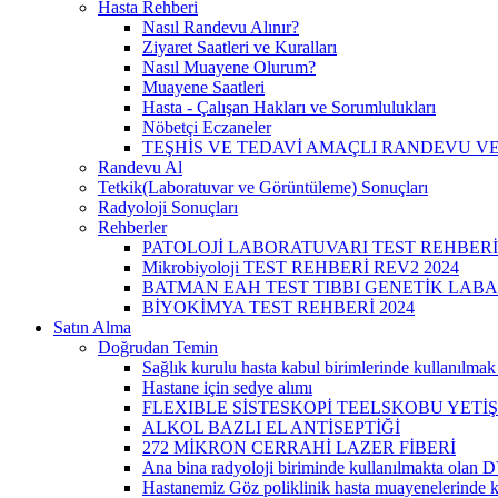
Hasta Rehberi
Nasıl Randevu Alınır?
Ziyaret Saatleri ve Kuralları
Nasıl Muayene Olurum?
Muayene Saatleri
Hasta - Çalışan Hakları ve Sorumlulukları
Nöbetçi Eczaneler
TEŞHİS VE TEDAVİ AMAÇLI RANDEVU VE
Randevu Al
Tetkik(Laboratuvar ve Görüntüleme) Sonuçları
Radyoloji Sonuçları
Rehberler
PATOLOJİ LABORATUVARI TEST REHBERİ
Mikrobiyoloji TEST REHBERİ REV2 2024
BATMAN EAH TEST TIBBI GENETİK LABA
BİYOKİMYA TEST REHBERİ 2024
Satın Alma
Doğrudan Temin
Sağlık kurulu hasta kabul birimlerinde kullanılma
Hastane için sedye alımı
FLEXIBLE SİSTESKOPİ TEELSKOBU YETİ
ALKOL BAZLI EL ANTİSEPTİĞİ
272 MİKRON CERRAHİ LAZER FİBERİ
Ana bina radyoloji biriminde kullanılmakta ol
Hastanemiz Göz poliklinik hasta muayenelerind