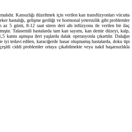
malıdır. Kansızlığı düzeltmek için verilen kan transfüzyonları vücutta
eker hastalığı, gelişme geriliği ve hormonal yetersizlik gibi problemler
 az 5 günü, 8-12 saat süren deri altı infüzyonu ile verilen bir ilaç
mıştır. Talasemili hastalarda tam kan sayımı, kan demir düzeyi, kalp,
,5 katını aşmışsa ileri yaşlarda dalak operasyonla çıkartılır. Dalağın
le iyi tedavi edilen, karaciğerde hasar oluşmamış hastalarda, doku tipi
eşitli ciddi problemler ortaya çıkabilmekte veya nakil başarısızlıkla