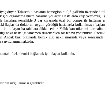
iyaç duyar. Talasemili hastanın hemoglobini 9,5 g/dl’nin üzerinde tutul
k gibi organlarda hücre hasarına yol açar. Hastalarda kalp yetmezliği, ş
a hastalara genellikle 3 yaş civarında özel bir pompa ile haftanın en
ndeki ilaçlar da doktorun uygun gördüğü hastalarda kullanılmaya başlan
 ile bulaşan hastalıklara dikkat edilir. Yıllık kan tüketimi normalin 1
liği nakli hastalığı tamamen düzeltebilen bir tedavi yöntemidir. Özellik
ır. Ancak bazı olgularda kemik iliği nakli sırasında veya sonrasında ç
lara uygulanmamaktadır.
uttaki fazla demiri bağlamak için ilaçlar kullanılır.
arının uygulanması gereklidir.