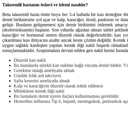
Talasemili hastanın tedavi ve izlemi nasıldır?
Beta talasemili hasta ömür boyu her 3-4 haftada bir kan desteğine iht
demir birikmesine yol açar ve kalp, karaciğer, tiroid, pankreas ve dala
gelişir. Bunların gelişmemesi için demir birikimini önlemek amacıyl
(desferrioksamin) başlanır. Son yıllarda ağızdan alınan tablet şekli
karaciğer ve hormonal sistem düzenli olarak değerlendirilir; kan yolu
çıkarılması kan ihtiyacını azaltır ancak kesin çözüm değildir. Kemik i
uygun sağlıklı kardeşten yapılan kemik iliği nakli başarılı olmaktad
sonuçlanmaktadır. Araştırmalara devam edilen gen nakli henüz hasta
Düzenli kan nakli
Bu hastalarda sürekli kan nakline bağlı vücutta demir birikir. Vüc
Gerekirse dalağı ameliyatla almak
Günlük folik asit takviyesi
Safra kesesini ameliyatla almak
Kalp ve karaciğerin düzenli olarak tetkik edilmesi
Mümkünse kemik iliği nakli
Bu hastaların demir içeren ilaçları kullanmaması gereklidir.
Hemofilus influenza Tip b, hepatit, meningokok, pnömokok aşıl