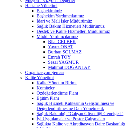
Misyon - Vizyon - Değerler
Hastane Yönetimi
Başhekimimiz
Başhekim Yardımcılarımız
İdari ve Mali İşler Müdürümüz
Sağlık Bakım Hizmetleri Müdürümüz
Destek ve Kalite Hizmetleri Müdürümüz
Müdür Yardımcılarımız
Bilal CELBEK
Yavuz ONAT
Burhan SOLMAZ
Emrah TOY
Sezai YAĞMUR
Mahmut DOĞANTAY
Organizasyon Şeması
Kalite Yönetimi
Kalite Yönetim Birimi
Komiteler
Özdeğerlendirme Planı
Eğitim Planı
Sağlık Hizmeti Kalitesinin Geliştirilmesi ve
Değerlendirilmesine Dair Yönetmelik
Sağlık Bakanlığı "Çalışan Güvenliği Genelgesi"
İyi Uygulamalar ve Poster Çalışmaları
Sağlıkta Kalite ve Akreditasyon Daire Başkanlığı