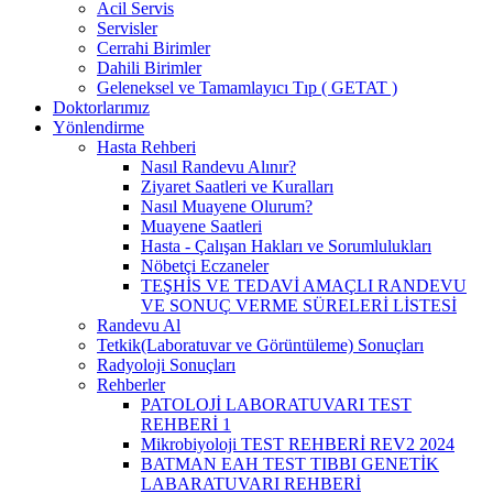
Acil Servis
Servisler
Cerrahi Birimler
Dahili Birimler
Geleneksel ve Tamamlayıcı Tıp ( GETAT )
Doktorlarımız
Yönlendirme
Hasta Rehberi
Nasıl Randevu Alınır?
Ziyaret Saatleri ve Kuralları
Nasıl Muayene Olurum?
Muayene Saatleri
Hasta - Çalışan Hakları ve Sorumlulukları
Nöbetçi Eczaneler
TEŞHİS VE TEDAVİ AMAÇLI RANDEVU
VE SONUÇ VERME SÜRELERİ LİSTESİ
Randevu Al
Tetkik(Laboratuvar ve Görüntüleme) Sonuçları
Radyoloji Sonuçları
Rehberler
PATOLOJİ LABORATUVARI TEST
REHBERİ 1
Mikrobiyoloji TEST REHBERİ REV2 2024
BATMAN EAH TEST TIBBI GENETİK
LABARATUVARI REHBERİ