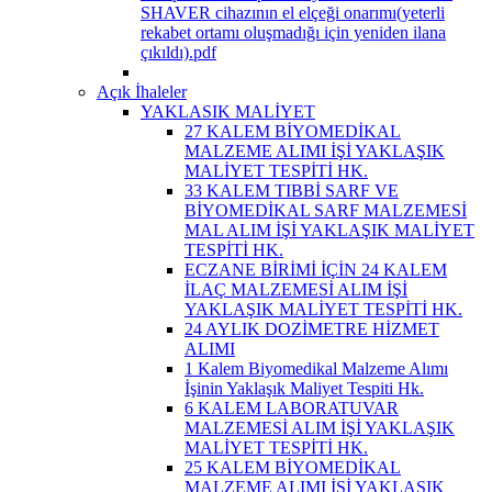
SHAVER cihazının el elçeği onarımı(yeterli
rekabet ortamı oluşmadığı için yeniden ilana
çıkıldı).pdf
Açık İhaleler
YAKLASIK MALİYET
27 KALEM BİYOMEDİKAL
MALZEME ALIMI İŞİ YAKLAŞIK
MALİYET TESPİTİ HK.
33 KALEM TIBBİ SARF VE
BİYOMEDİKAL SARF MALZEMESİ
MAL ALIM İŞİ YAKLAŞIK MALİYET
TESPİTİ HK.
ECZANE BİRİMİ İÇİN 24 KALEM
İLAÇ MALZEMESİ ALIM İŞİ
YAKLAŞIK MALİYET TESPİTİ HK.
24 AYLIK DOZİMETRE HİZMET
ALIMI
1 Kalem Biyomedikal Malzeme Alımı
İşinin Yaklaşık Maliyet Tespiti Hk.
6 KALEM LABORATUVAR
MALZEMESİ ALIM İŞİ YAKLAŞIK
MALİYET TESPİTİ HK.
25 KALEM BİYOMEDİKAL
MALZEME ALIMI İŞİ YAKLAŞIK