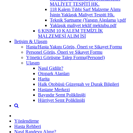
MALİYET TESPİTİ HK.
118 Kalem Tıbbi Sarf Malzeme Alımı
İşinin Yaklaşık Maliyet Tespiti Hk.
Teknik Şartname (Yangın Algılama ).pdf
Yaklaşık maliyet teklif mektubu.pdf
6 KISIM 10 KALEM TEMİZLİK
MALZEMESİ ALIM İŞİ
İletişim & Ulaşım
Hasta/Hasta Yakını Görüş, Öneri ve Şikayet Formu
Personel Görüş, Öneri ve Şikayet Formu
Yönetici Görüşme Talep Formu(Personel)
Ulaşım
Nasıl Gidilir?
Otopark Alanları
Harita
Halk Otobüsü Güzergah ve Durak Bilgileri
Hastane Merkezi
Bayındır Semt Polikliniği
Hürriyet Semt Polikliniği
Yönlendirme
Hasta Rehberi
Nasıl Randevu Alınır?