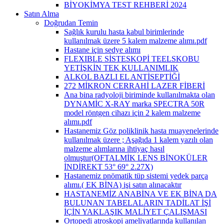
BİYOKİMYA TEST REHBERİ 2024
Satın Alma
Doğrudan Temin
Sağlık kurulu hasta kabul birimlerinde
kullanılmak üzere 5 kalem malzeme alımı.pdf
Hastane için sedye alımı
FLEXIBLE SİSTESKOPİ TEELSKOBU
YETİŞKİN TEK KULLANIMLIK
ALKOL BAZLI EL ANTİSEPTİĞİ
272 MİKRON CERRAHİ LAZER FİBERİ
Ana bina radyoloji biriminde kullanılmakta olan
DYNAMİC X-RAY marka SPECTRA 50R
model röntgen cihazı için 2 kalem malzeme
alımı.pdf
Hastanemiz Göz poliklinik hasta muayenelerinde
kullanılmak üzere ; Aşağıda 1 kalem yazılı olan
malzeme alımlarına ihtiyaç hasıl
olmuştur(OFTALMİK LENS BİNOKÜLER
İNDİREKT 53° 69° 2.27X)
Hastanemiz pnömatik tüp sistemi yedek parça
alımı.( EK BİNA) işi satın alınacaktır
HASTANEMİZ ANABİNA VE EK BİNA DA
BULUNAN TABELALARIN TADİLAT İŞİ
İÇİN YAKLAŞIK MALİYET ÇALIŞMASI
Ortopedi atroskopi ameliyatlarında kullanılan