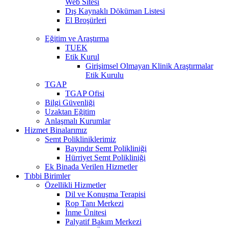
Web Sitesi
Dış Kaynaklı Döküman Listesi
El Broşürleri
Eğitim ve Araştırma
TUEK
Etik Kurul
Girişimsel Olmayan Klinik Araştırmalar
Etik Kurulu
TGAP
TGAP Ofisi
Bilgi Güvenliği
Uzaktan Eğitim
Anlaşmalı Kurumlar
Hizmet Binalarımız
Semt Polikliniklerimiz
Bayındır Semt Polikliniği
Hürriyet Semt Polikliniği
Ek Binada Verilen Hizmetler
Tıbbi Birimler
Özellikli Hizmetler
Dil ve Konuşma Terapisi
Rop Tanı Merkezi
İnme Ünitesi
Palyatif Bakım Merkezi