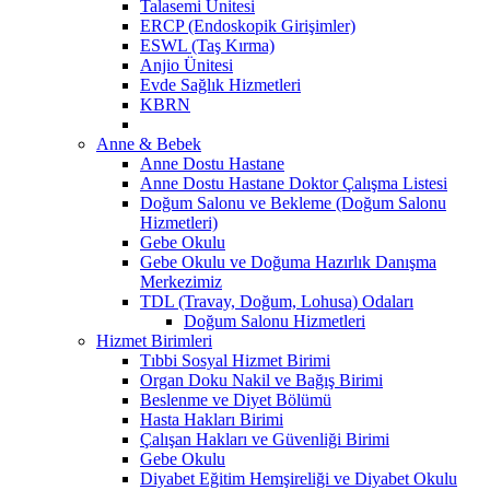
Talasemi Ünitesi
ERCP (Endoskopik Girişimler)
ESWL (Taş Kırma)
Anjio Ünitesi
Evde Sağlık Hizmetleri
KBRN
Anne & Bebek
Anne Dostu Hastane
Anne Dostu Hastane Doktor Çalışma Listesi
Doğum Salonu ve Bekleme (Doğum Salonu
Hizmetleri)
Gebe Okulu
Gebe Okulu ve Doğuma Hazırlık Danışma
Merkezimiz
TDL (Travay, Doğum, Lohusa) Odaları
Doğum Salonu Hizmetleri
Hizmet Birimleri
Tıbbi Sosyal Hizmet Birimi
Organ Doku Nakil ve Bağış Birimi
Beslenme ve Diyet Bölümü
Hasta Hakları Birimi
Çalışan Hakları ve Güvenliği Birimi
Gebe Okulu
Diyabet Eğitim Hemşireliği ve Diyabet Okulu