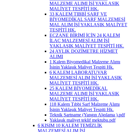
MALZEME ALIMI İŞİ YAKLAŞIK
MALİYET TESPİTİ HK.
33 KALEM TIBBİ SARF VE
BİYOMEDİKAL SARF MALZEMESİ
MAL ALIM İŞİ YAKLAŞIK MALİYET
TESPİTİ HK.
ECZANE BİRİMİ İÇİN 24 KALEM
İLAÇ MALZEMESİ ALIM İŞİ
YAKLAŞIK MALİYET TESPİTİ HK.
24 AYLIK DOZİMETRE HİZMET
ALIMI
1 Kalem Biyomedikal Malzeme Alımı
İşinin Yaklaşık Maliyet Tespiti Hk.
6 KALEM LABORATUVAR
MALZEMESİ ALIM İŞİ YAKLAŞIK
MALİYET TESPİTİ HK.
25 KALEM BİYOMEDİKAL
MALZEME ALIMI İŞİ YAKLAŞIK
MALİYET TESPİTİ HK.
118 Kalem Tıbbi Sarf Malzeme Alımı
İşinin Yaklaşık Maliyet Tespiti Hk.
Teknik Şartname (Yangın Algılama ).pdf
Yaklaşık maliyet teklif mektubu.pdf
6 KISIM 10 KALEM TEMİZLİK
MALZEMESİ ALIM İŞİ