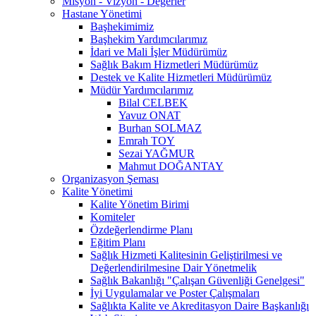
Misyon - Vizyon - Değerler
Hastane Yönetimi
Başhekimimiz
Başhekim Yardımcılarımız
İdari ve Mali İşler Müdürümüz
Sağlık Bakım Hizmetleri Müdürümüz
Destek ve Kalite Hizmetleri Müdürümüz
Müdür Yardımcılarımız
Bilal CELBEK
Yavuz ONAT
Burhan SOLMAZ
Emrah TOY
Sezai YAĞMUR
Mahmut DOĞANTAY
Organizasyon Şeması
Kalite Yönetimi
Kalite Yönetim Birimi
Komiteler
Özdeğerlendirme Planı
Eğitim Planı
Sağlık Hizmeti Kalitesinin Geliştirilmesi ve
Değerlendirilmesine Dair Yönetmelik
Sağlık Bakanlığı "Çalışan Güvenliği Genelgesi"
İyi Uygulamalar ve Poster Çalışmaları
Sağlıkta Kalite ve Akreditasyon Daire Başkanlığı