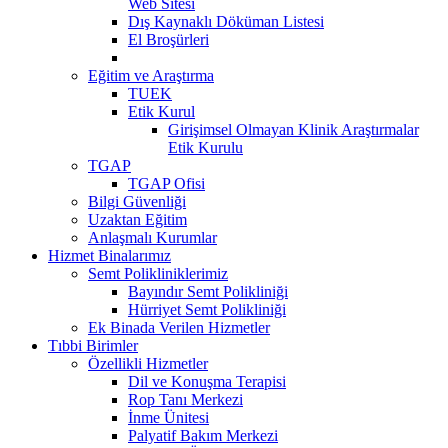
Web Sitesi
Dış Kaynaklı Döküman Listesi
El Broşürleri
Eğitim ve Araştırma
TUEK
Etik Kurul
Girişimsel Olmayan Klinik Araştırmalar
Etik Kurulu
TGAP
TGAP Ofisi
Bilgi Güvenliği
Uzaktan Eğitim
Anlaşmalı Kurumlar
Hizmet Binalarımız
Semt Polikliniklerimiz
Bayındır Semt Polikliniği
Hürriyet Semt Polikliniği
Ek Binada Verilen Hizmetler
Tıbbi Birimler
Özellikli Hizmetler
Dil ve Konuşma Terapisi
Rop Tanı Merkezi
İnme Ünitesi
Palyatif Bakım Merkezi