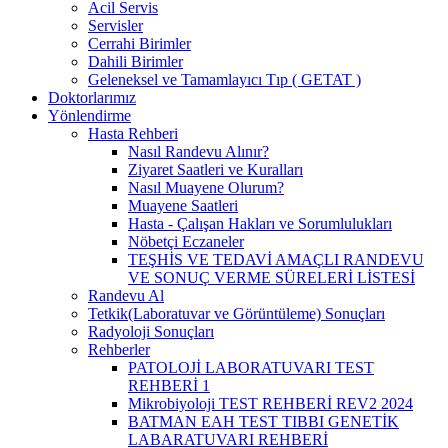
Acil Servis
Servisler
Cerrahi Birimler
Dahili Birimler
Geleneksel ve Tamamlayıcı Tıp ( GETAT )
Doktorlarımız
Yönlendirme
Hasta Rehberi
Nasıl Randevu Alınır?
Ziyaret Saatleri ve Kuralları
Nasıl Muayene Olurum?
Muayene Saatleri
Hasta - Çalışan Hakları ve Sorumlulukları
Nöbetçi Eczaneler
TEŞHİS VE TEDAVİ AMAÇLI RANDEVU
VE SONUÇ VERME SÜRELERİ LİSTESİ
Randevu Al
Tetkik(Laboratuvar ve Görüntüleme) Sonuçları
Radyoloji Sonuçları
Rehberler
PATOLOJİ LABORATUVARI TEST
REHBERİ 1
Mikrobiyoloji TEST REHBERİ REV2 2024
BATMAN EAH TEST TIBBI GENETİK
LABARATUVARI REHBERİ