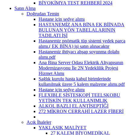
BİYOKİMYA TEST REHBERİ 2024
Satın Alma
Doğrudan Temin
Hastane için sedye alımı
HASTANEMİZ ANA BİNA EK BİİNADA
BULUNAN YÖN TABELALARININ
TADILATI İŞİ
Hastanemiz pnömatik tüp sistemi yedek parça
alımı.( EK BİNA) işi satın alınacaktır
Hastanemiz ihtiyacı ahşap soyunma dolabı
alımı.pdf
Ana Bina Server Odası Elektrik Altyapısının
Modernizasyonu İle 2N Yedeklilik Projesi
Hizmet Alımı
Sağlık kurulu hasta kabul birimlerinde
kullanılmak üzere 5 kalem malzeme alımı.pdf
Hastane için sedye alımı
FLEXIBLE SİSTESKOPİ TEELSKOBU
YETİŞKİN TEK KULLANIMLIK
ALKOL BAZLI EL ANTİSEPTİĞİ
272 MİKRON CERRAHİ LAZER FİBERİ
Açık İhaleler
YAKLASIK MALİYET
27 KALEM BİYOMEDİKAL