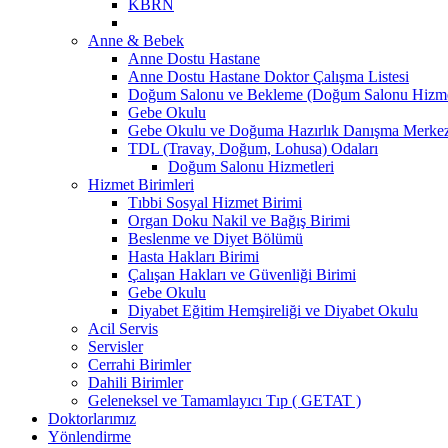
KBRN
Anne & Bebek
Anne Dostu Hastane
Anne Dostu Hastane Doktor Çalışma Listesi
Doğum Salonu ve Bekleme (Doğum Salonu Hizmet
Gebe Okulu
Gebe Okulu ve Doğuma Hazırlık Danışma Merke
TDL (Travay, Doğum, Lohusa) Odaları
Doğum Salonu Hizmetleri
Hizmet Birimleri
Tıbbi Sosyal Hizmet Birimi
Organ Doku Nakil ve Bağış Birimi
Beslenme ve Diyet Bölümü
Hasta Hakları Birimi
Çalışan Hakları ve Güvenliği Birimi
Gebe Okulu
Diyabet Eğitim Hemşireliği ve Diyabet Okulu
Acil Servis
Servisler
Cerrahi Birimler
Dahili Birimler
Geleneksel ve Tamamlayıcı Tıp ( GETAT )
Doktorlarımız
Yönlendirme