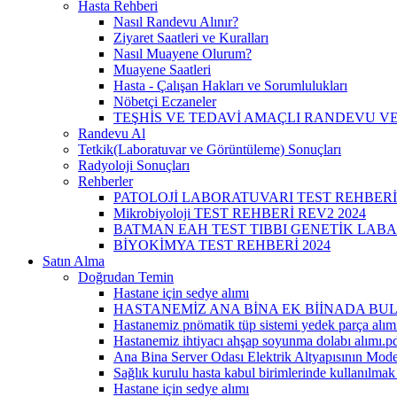
Hasta Rehberi
Nasıl Randevu Alınır?
Ziyaret Saatleri ve Kuralları
Nasıl Muayene Olurum?
Muayene Saatleri
Hasta - Çalışan Hakları ve Sorumlulukları
Nöbetçi Eczaneler
TEŞHİS VE TEDAVİ AMAÇLI RANDEVU VE
Randevu Al
Tetkik(Laboratuvar ve Görüntüleme) Sonuçları
Radyoloji Sonuçları
Rehberler
PATOLOJİ LABORATUVARI TEST REHBERİ
Mikrobiyoloji TEST REHBERİ REV2 2024
BATMAN EAH TEST TIBBI GENETİK LABA
BİYOKİMYA TEST REHBERİ 2024
Satın Alma
Doğrudan Temin
Hastane için sedye alımı
HASTANEMİZ ANA BİNA EK BİİNADA BUL
Hastanemiz pnömatik tüp sistemi yedek parça alımı
Hastanemiz ihtiyacı ahşap soyunma dolabı alımı.p
Ana Bina Server Odası Elektrik Altyapısının Mode
Sağlık kurulu hasta kabul birimlerinde kullanılma
Hastane için sedye alımı