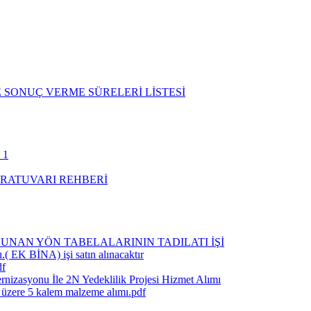
 SONUÇ VERME SÜRELERİ LİSTESİ
 1
RATUVARI REHBERİ
UNAN YÖN TABELALARININ TADILATI İŞİ
.( EK BİNA) işi satın alınacaktır
df
rnizasyonu İle 2N Yedeklilik Projesi Hizmet Alımı
k üzere 5 kalem malzeme alımı.pdf