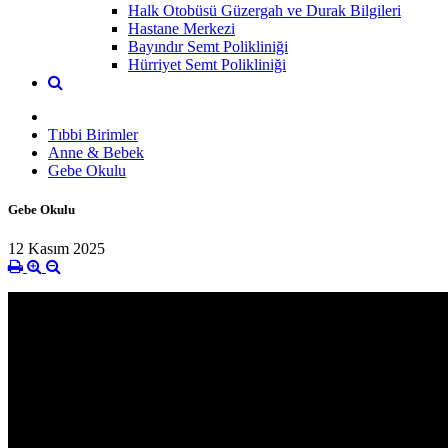
Halk Otobüsü Güzergah ve Durak Bilgileri
Hastane Merkezi
Bayındır Semt Polikliniği
Hürriyet Semt Polikliniği
Tıbbi Birimler
Anne & Bebek
Gebe Okulu
Gebe Okulu
12 Kasım 2025