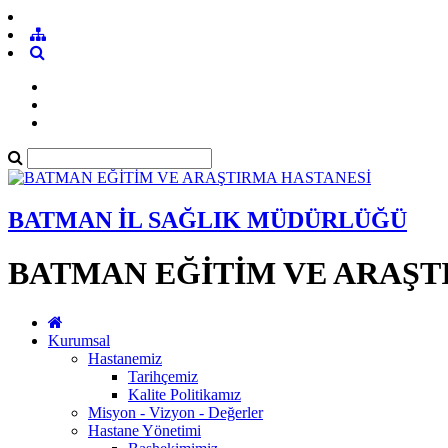
BATMAN İL SAĞLIK MÜDÜRLÜĞÜ
BATMAN EĞİTİM VE ARAŞT
Kurumsal
Hastanemiz
Tarihçemiz
Kalite Politikamız
Misyon - Vizyon - Değerler
Hastane Yönetimi