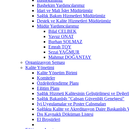
Başhekimimiz
Başhekim Yardımcılarımız
İdari ve Mali İşler Müdürümüz
Sağlık Bakım Hizmetleri Müdürümüz
Destek ve Kalite Hizmetleri Müdürümüz
Müdür Yardımcılarımız
Bilal CELBEK
Yavuz ONAT
Burhan SOLMAZ
Emrah TOY
Sezai YAĞMUR
Mahmut DOĞANTAY
Organizasyon Şeması
Kalite Yönetimi
Kalite Yönetim Birimi
Komiteler
Özdeğerlendirme Planı
Eğitim Planı
Sağlık Hizmeti Kalitesinin Geliştirilmesi ve Değer
Sağlık Bakanlığı "Çalışan Güvenliği Genelgesi"
İyi Uygulamalar ve Poster Çalışmaları
Sağlıkta Kalite ve Akreditasyon Daire Başkanlığı 
Dış Kaynaklı Döküman Listesi
El Broşürleri