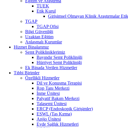
Eğitim ve Araştırma
TUEK
Etik Kurul
Girişimsel Olmayan Klinik Araştırmalar Eti
TGAP
TGAP Ofisi
Bilgi Güvenliği
Uzaktan Eğitim
Anlaşmalı Kurumlar
Hizmet Binalarımız
Semt Polikliniklerimiz
Bayındır Semt Polikliniği
Hürriyet Semt Polikliniği
Ek Binada Verilen Hizmetler
Tıbbi Birimler
Özellikli Hizmetler
Dil ve Konuşma Terapisi
Rop Tanı Merkezi
İnme Ünitesi
Palyatif Bakım Merkezi
Talasemi Ünitesi
ERCP (Endoskopik Girişimler)
ESWL (Taş Kırma)
Anjio Ünitesi
Evde Sağlık Hizmetleri