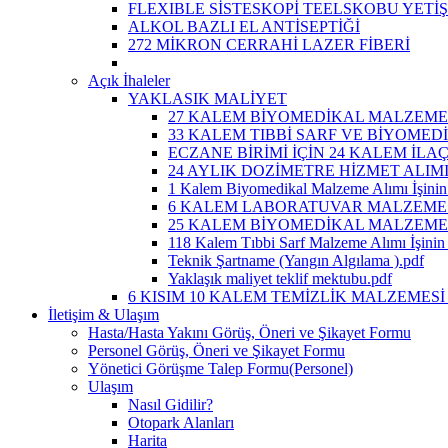
FLEXIBLE SİSTESKOPİ TEELSKOBU YETİ
ALKOL BAZLI EL ANTİSEPTİĞİ
272 MİKRON CERRAHİ LAZER FİBERİ
Açık İhaleler
YAKLASIK MALİYET
27 KALEM BİYOMEDİKAL MALZEME A
33 KALEM TIBBİ SARF VE BİYOMEDİ
ECZANE BİRİMİ İÇİN 24 KALEM İLA
24 AYLIK DOZİMETRE HİZMET ALIM
1 Kalem Biyomedikal Malzeme Alımı İşinin 
6 KALEM LABORATUVAR MALZEMESİ 
25 KALEM BİYOMEDİKAL MALZEME A
118 Kalem Tıbbi Sarf Malzeme Alımı İşinin 
Teknik Şartname (Yangın Algılama ).pdf
Yaklaşık maliyet teklif mektubu.pdf
6 KISIM 10 KALEM TEMİZLİK MALZEMESİ 
İletişim & Ulaşım
Hasta/Hasta Yakını Görüş, Öneri ve Şikayet Formu
Personel Görüş, Öneri ve Şikayet Formu
Yönetici Görüşme Talep Formu(Personel)
Ulaşım
Nasıl Gidilir?
Otopark Alanları
Harita