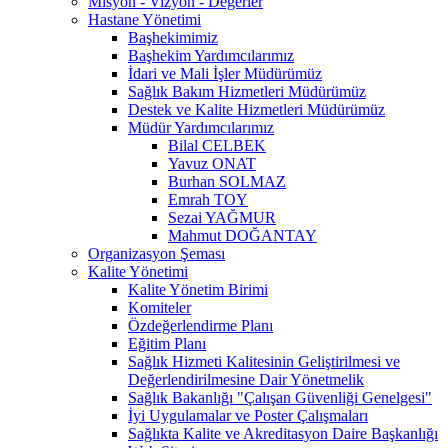
Misyon - Vizyon - Değerler
Hastane Yönetimi
Başhekimimiz
Başhekim Yardımcılarımız
İdari ve Mali İşler Müdürümüz
Sağlık Bakım Hizmetleri Müdürümüz
Destek ve Kalite Hizmetleri Müdürümüz
Müdür Yardımcılarımız
Bilal CELBEK
Yavuz ONAT
Burhan SOLMAZ
Emrah TOY
Sezai YAĞMUR
Mahmut DOĞANTAY
Organizasyon Şeması
Kalite Yönetimi
Kalite Yönetim Birimi
Komiteler
Özdeğerlendirme Planı
Eğitim Planı
Sağlık Hizmeti Kalitesinin Geliştirilmesi ve
Değerlendirilmesine Dair Yönetmelik
Sağlık Bakanlığı "Çalışan Güvenliği Genelgesi"
İyi Uygulamalar ve Poster Çalışmaları
Sağlıkta Kalite ve Akreditasyon Daire Başkanlığı