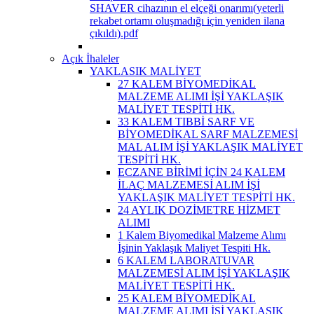
SHAVER cihazının el elçeği onarımı(yeterli
rekabet ortamı oluşmadığı için yeniden ilana
çıkıldı).pdf
Açık İhaleler
YAKLASIK MALİYET
27 KALEM BİYOMEDİKAL
MALZEME ALIMI İŞİ YAKLAŞIK
MALİYET TESPİTİ HK.
33 KALEM TIBBİ SARF VE
BİYOMEDİKAL SARF MALZEMESİ
MAL ALIM İŞİ YAKLAŞIK MALİYET
TESPİTİ HK.
ECZANE BİRİMİ İÇİN 24 KALEM
İLAÇ MALZEMESİ ALIM İŞİ
YAKLAŞIK MALİYET TESPİTİ HK.
24 AYLIK DOZİMETRE HİZMET
ALIMI
1 Kalem Biyomedikal Malzeme Alımı
İşinin Yaklaşık Maliyet Tespiti Hk.
6 KALEM LABORATUVAR
MALZEMESİ ALIM İŞİ YAKLAŞIK
MALİYET TESPİTİ HK.
25 KALEM BİYOMEDİKAL
MALZEME ALIMI İŞİ YAKLAŞIK