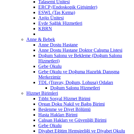
Talasemi Ünitesi
ERCP (Endoskopik Girişimler)
ESWL (Taş Kırma)
Anjio Ünitesi
Evde Sağlık Hizmetleri
KBRN
Anne & Bebek
Anne Dostu Hastane
Anne Dostu Hastane Doktor Çalışma Listesi
Doğum Salonu ve Bekleme (Doğum Salonu
Hizmetleri)
Gebe Okulu
Gebe Okulu ve Doğuma Hazırlık Danışma
Merkezimiz
TDL (Travay, Doğum, Lohusa) Odaları
Doğum Salonu Hizmetleri
Hizmet Birimleri
Tıbbi Sosyal Hizmet Birimi
Organ Doku Nakil ve Bağış Birimi
Beslenme ve Diyet Bölümü
Hasta Hakları Birimi
Çalışan Hakları ve Güvenliği Birimi
Gebe Okulu
Diyabet Eğitim Hemşireliği ve Diyabet Okulu