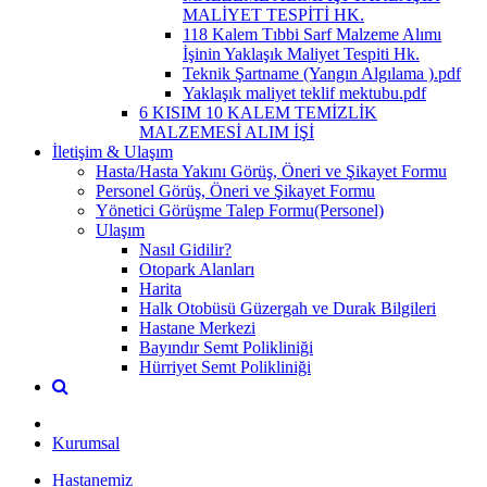
MALİYET TESPİTİ HK.
118 Kalem Tıbbi Sarf Malzeme Alımı
İşinin Yaklaşık Maliyet Tespiti Hk.
Teknik Şartname (Yangın Algılama ).pdf
Yaklaşık maliyet teklif mektubu.pdf
6 KISIM 10 KALEM TEMİZLİK
MALZEMESİ ALIM İŞİ
İletişim & Ulaşım
Hasta/Hasta Yakını Görüş, Öneri ve Şikayet Formu
Personel Görüş, Öneri ve Şikayet Formu
Yönetici Görüşme Talep Formu(Personel)
Ulaşım
Nasıl Gidilir?
Otopark Alanları
Harita
Halk Otobüsü Güzergah ve Durak Bilgileri
Hastane Merkezi
Bayındır Semt Polikliniği
Hürriyet Semt Polikliniği
Kurumsal
Hastanemiz