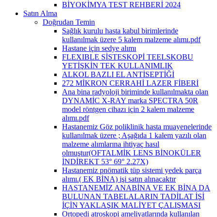
BİYOKİMYA TEST REHBERİ 2024
Satın Alma
Doğrudan Temin
Sağlık kurulu hasta kabul birimlerinde
kullanılmak üzere 5 kalem malzeme alımı.pdf
Hastane için sedye alımı
FLEXIBLE SİSTESKOPİ TEELSKOBU
YETİŞKİN TEK KULLANIMLIK
ALKOL BAZLI EL ANTİSEPTİĞİ
272 MİKRON CERRAHİ LAZER FİBERİ
Ana bina radyoloji biriminde kullanılmakta olan
DYNAMİC X-RAY marka SPECTRA 50R
model röntgen cihazı için 2 kalem malzeme
alımı.pdf
Hastanemiz Göz poliklinik hasta muayenelerinde
kullanılmak üzere ; Aşağıda 1 kalem yazılı olan
malzeme alımlarına ihtiyaç hasıl
olmuştur(OFTALMİK LENS BİNOKÜLER
İNDİREKT 53° 69° 2.27X)
Hastanemiz pnömatik tüp sistemi yedek parça
alımı.( EK BİNA) işi satın alınacaktır
HASTANEMİZ ANABİNA VE EK BİNA DA
BULUNAN TABELALARIN TADİLAT İŞİ
İÇİN YAKLAŞIK MALİYET ÇALIŞMASI
Ortopedi atroskopi ameliyatlarında kullanılan