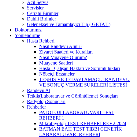
Acil Servis
Servisler
Cerrahi Birimler
Dahili Birimler
Geleneksel ve Tamamlayıcı Tıp ( GETAT )
Doktorlarımız
Yönlendirme
Hasta Rehberi
Nasıl Randevu Alınır?
Ziyaret Saatleri ve Kuralları
Nasıl Muayene Olurum?
Muayene Saatleri
Hasta - Çalışan Hakları ve Sorumlulukları
Nöbetçi Eczaneler
TEŞHİS VE TEDAVİ AMAÇLI RANDEVU
VE SONUÇ VERME SÜRELERİ LİSTESİ
Randevu Al
Tetkik(Laboratuvar ve Görüntüleme) Sonuçları
Radyoloji Sonuçları
Rehberler
PATOLOJİ LABORATUVARI TEST
REHBERİ 1
Mikrobiyoloji TEST REHBERİ REV2 2024
BATMAN EAH TEST TIBBI GENETİK
LABARATUVARI REHBERİ