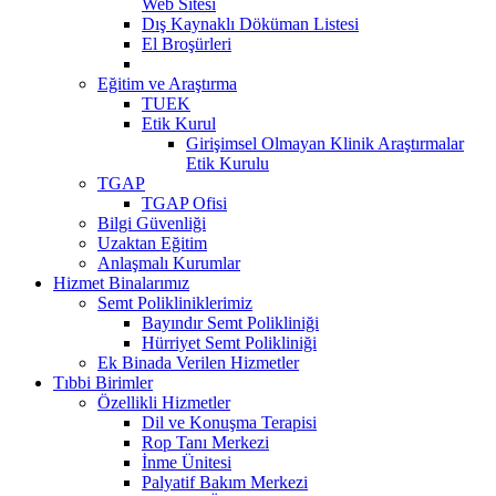
Web Sitesi
Dış Kaynaklı Döküman Listesi
El Broşürleri
Eğitim ve Araştırma
TUEK
Etik Kurul
Girişimsel Olmayan Klinik Araştırmalar
Etik Kurulu
TGAP
TGAP Ofisi
Bilgi Güvenliği
Uzaktan Eğitim
Anlaşmalı Kurumlar
Hizmet Binalarımız
Semt Polikliniklerimiz
Bayındır Semt Polikliniği
Hürriyet Semt Polikliniği
Ek Binada Verilen Hizmetler
Tıbbi Birimler
Özellikli Hizmetler
Dil ve Konuşma Terapisi
Rop Tanı Merkezi
İnme Ünitesi
Palyatif Bakım Merkezi