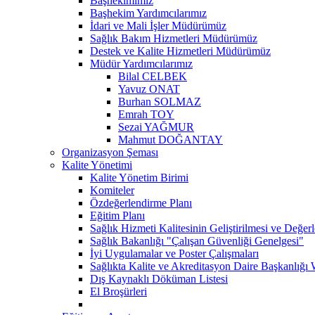
Başhekimimiz
Başhekim Yardımcılarımız
İdari ve Mali İşler Müdürümüz
Sağlık Bakım Hizmetleri Müdürümüz
Destek ve Kalite Hizmetleri Müdürümüz
Müdür Yardımcılarımız
Bilal CELBEK
Yavuz ONAT
Burhan SOLMAZ
Emrah TOY
Sezai YAĞMUR
Mahmut DOĞANTAY
Organizasyon Şeması
Kalite Yönetimi
Kalite Yönetim Birimi
Komiteler
Özdeğerlendirme Planı
Eğitim Planı
Sağlık Hizmeti Kalitesinin Geliştirilmesi ve Değer
Sağlık Bakanlığı "Çalışan Güvenliği Genelgesi"
İyi Uygulamalar ve Poster Çalışmaları
Sağlıkta Kalite ve Akreditasyon Daire Başkanlığı 
Dış Kaynaklı Döküman Listesi
El Broşürleri