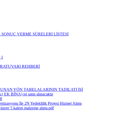
 SONUÇ VERME SÜRELERİ LİSTESİ
 1
RATUVARI REHBERİ
UNAN YÖN TABELALARININ TADILATI İŞİ
.( EK BİNA) işi satın alınacaktır
df
rnizasyonu İle 2N Yedeklilik Projesi Hizmet Alımı
k üzere 5 kalem malzeme alımı.pdf