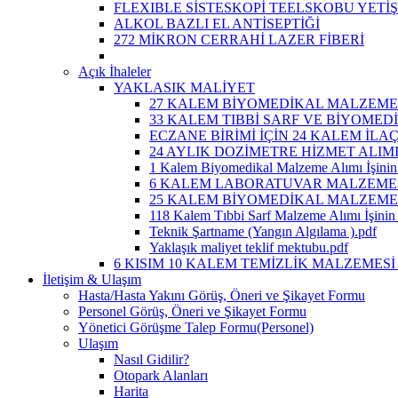
FLEXIBLE SİSTESKOPİ TEELSKOBU YETİ
ALKOL BAZLI EL ANTİSEPTİĞİ
272 MİKRON CERRAHİ LAZER FİBERİ
Açık İhaleler
YAKLASIK MALİYET
27 KALEM BİYOMEDİKAL MALZEME A
33 KALEM TIBBİ SARF VE BİYOMEDİ
ECZANE BİRİMİ İÇİN 24 KALEM İLA
24 AYLIK DOZİMETRE HİZMET ALIM
1 Kalem Biyomedikal Malzeme Alımı İşinin 
6 KALEM LABORATUVAR MALZEMESİ 
25 KALEM BİYOMEDİKAL MALZEME A
118 Kalem Tıbbi Sarf Malzeme Alımı İşinin 
Teknik Şartname (Yangın Algılama ).pdf
Yaklaşık maliyet teklif mektubu.pdf
6 KISIM 10 KALEM TEMİZLİK MALZEMESİ 
İletişim & Ulaşım
Hasta/Hasta Yakını Görüş, Öneri ve Şikayet Formu
Personel Görüş, Öneri ve Şikayet Formu
Yönetici Görüşme Talep Formu(Personel)
Ulaşım
Nasıl Gidilir?
Otopark Alanları
Harita