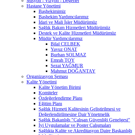
Misyon - Vizyon - Değerler
Hastane Yönetimi
Başhekimimiz
Başhekim Yardımcılarımız
İdari ve Mali İşler Müdürümüz
Sağlık Bakım Hizmetleri Müdürümüz
Destek ve Kalite Hizmetleri Müdürümüz
Müdür Yardımcılarımız
Bilal CELBEK
Yavuz ONAT
Burhan SOLMAZ
Emrah TOY
Sezai YAĞMUR
Mahmut DOĞANTAY
Organizasyon Şeması
Kalite Yönetimi
Kalite Yönetim Birimi
Komiteler
Özdeğerlendirme Planı
Eğitim Planı
Sağlık Hizmeti Kalitesinin Geliştirilmesi ve
Değerlendirilmesine Dair Yönetmelik
Sağlık Bakanlığı "Çalışan Güvenliği Genelgesi"
İyi Uygulamalar ve Poster Çalışmaları
Sağlıkta Kalite ve Akreditasyon Daire Başkanlığı