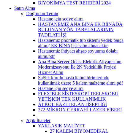
BİYOKİMYA TEST REHBERİ 2024
Satın Alma
Doğrudan Temin
Hastane için sedye alımı
HASTANEMİZ ANA BİNA EK BİİNADA
BULUNAN YÖN TABELALARININ
TADILATI İŞİ
Hastanemiz pnömatik tüp sistemi yedek parça
alımı.( EK BİNA) işi satın alınacaktır
Hastanemiz ihtiyacı ahşap soyunma dolabı
alımı.pdf
Ana Bina Server Odası Elektrik Altyapısının
Modernizasyonu İle 2N Yedeklilik Projesi
Hizmet Alımı
Sağlık kurulu hasta kabul birimlerinde
kullanılmak üzere 5 kalem malzeme alımı.pdf
Hastane için sedye alımı
FLEXIBLE SİSTESKOPİ TEELSKOBU
YETİŞKİN TEK KULLANIMLIK
ALKOL BAZLI EL ANTİSEPTİĞİ
272 MİKRON CERRAHİ LAZER FİBERİ
Açık İhaleler
YAKLASIK MALİYET
27 KALEM BİYOMEDİKAL