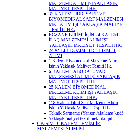
MALZEME ALIMI İŞİ YAKLAŞIK
MALİYET TESPİTİ HK.
33 KALEM TIBBİ SARF VE
BİYOMEDİKAL SARF MALZEMESİ
MAL ALIM İŞİ YAKLAŞIK MALİYET
TESPİTİ HK.
ECZANE BİRİMİ İÇİN 24 KALEM
İLAÇ MALZEMESİ ALIM İŞİ
YAKLAŞIK MALİYET TESPİTİ HK.
24 AYLIK DOZİMETRE HİZMET
ALIMI
1 Kalem Biyomedikal Malzeme Alımı
İşinin Yaklaşık Maliyet Tespiti Hk.
6 KALEM LABORATUVAR
MALZEMESİ ALIM İŞİ YAKLAŞIK
MALİYET TESPİTİ HK.
25 KALEM BİYOMEDİKAL
MALZEME ALIMI İŞİ YAKLAŞIK
MALİYET TESPİTİ HK.
118 Kalem Tıbbi Sarf Malzeme Alımı
İşinin Yaklaşık Maliyet Tespiti Hk.
Teknik Şartname (Yangın Algılama ).pdf
Yaklaşık maliyet teklif mektubu.pdf
6 KISIM 10 KALEM TEMİZLİK
MALZEMESİ ALIM İŞİ