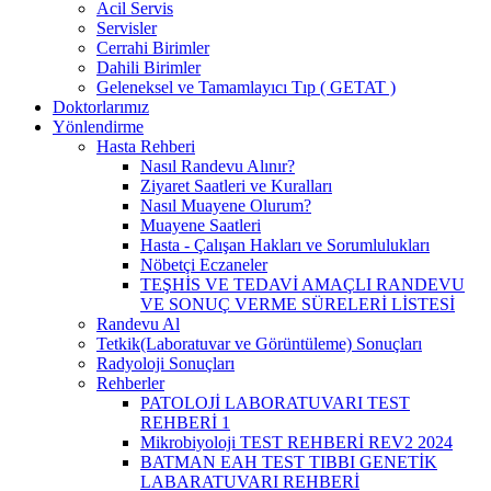
Acil Servis
Servisler
Cerrahi Birimler
Dahili Birimler
Geleneksel ve Tamamlayıcı Tıp ( GETAT )
Doktorlarımız
Yönlendirme
Hasta Rehberi
Nasıl Randevu Alınır?
Ziyaret Saatleri ve Kuralları
Nasıl Muayene Olurum?
Muayene Saatleri
Hasta - Çalışan Hakları ve Sorumlulukları
Nöbetçi Eczaneler
TEŞHİS VE TEDAVİ AMAÇLI RANDEVU
VE SONUÇ VERME SÜRELERİ LİSTESİ
Randevu Al
Tetkik(Laboratuvar ve Görüntüleme) Sonuçları
Radyoloji Sonuçları
Rehberler
PATOLOJİ LABORATUVARI TEST
REHBERİ 1
Mikrobiyoloji TEST REHBERİ REV2 2024
BATMAN EAH TEST TIBBI GENETİK
LABARATUVARI REHBERİ