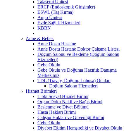
Talasemi Ünitesi
ERCP (Endoskopik Girişimler)
ESWL (Taş Kırma)
Anjio Ünitesi
Evde Sağlık Hizmetleri
KBRN
Anne & Bebek
Anne Dostu Hastane
Anne Dostu Hastane Doktor Çalışma Listesi
Doğum Salonu ve Bekleme (Doğum Salonu
Hizmetleri)
Gebe Okulu
Gebe Okulu ve Doğuma Hazırlık Danışma
Merkezimiz
TDL (Travay, Doğum, Lohusa) Odaları
Doğum Salonu Hizmetleri
Hizmet Birimleri
Tıbbi Sosyal Hizmet Birimi
Organ Doku Nakil ve Bağış Birimi
Beslenme ve Diyet Bölümü
Hasta Hakları Birimi
Çalışan Hakları ve Güvenliği Birimi
Gebe Okulu
Diyabet Eğitim Hemşireliği ve Diyabet Okulu