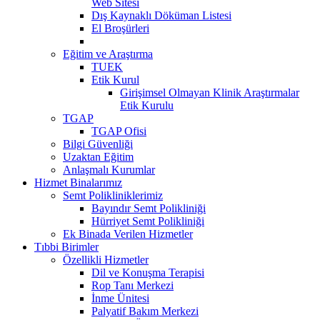
Web Sitesi
Dış Kaynaklı Döküman Listesi
El Broşürleri
Eğitim ve Araştırma
TUEK
Etik Kurul
Girişimsel Olmayan Klinik Araştırmalar
Etik Kurulu
TGAP
TGAP Ofisi
Bilgi Güvenliği
Uzaktan Eğitim
Anlaşmalı Kurumlar
Hizmet Binalarımız
Semt Polikliniklerimiz
Bayındır Semt Polikliniği
Hürriyet Semt Polikliniği
Ek Binada Verilen Hizmetler
Tıbbi Birimler
Özellikli Hizmetler
Dil ve Konuşma Terapisi
Rop Tanı Merkezi
İnme Ünitesi
Palyatif Bakım Merkezi