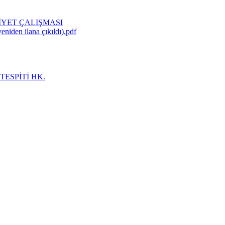
İYET ÇALIŞMASI
eniden ilana çıkıldı).pdf
TESPİTİ HK.