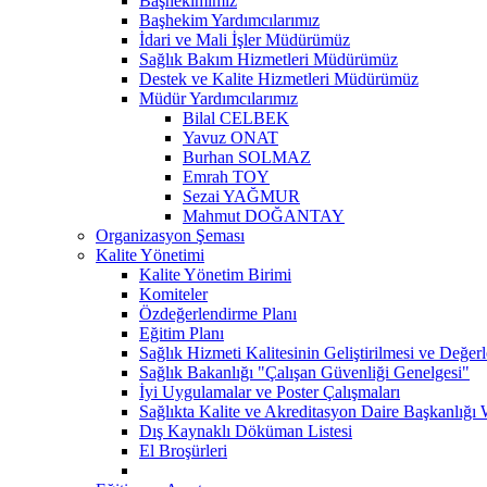
Başhekimimiz
Başhekim Yardımcılarımız
İdari ve Mali İşler Müdürümüz
Sağlık Bakım Hizmetleri Müdürümüz
Destek ve Kalite Hizmetleri Müdürümüz
Müdür Yardımcılarımız
Bilal CELBEK
Yavuz ONAT
Burhan SOLMAZ
Emrah TOY
Sezai YAĞMUR
Mahmut DOĞANTAY
Organizasyon Şeması
Kalite Yönetimi
Kalite Yönetim Birimi
Komiteler
Özdeğerlendirme Planı
Eğitim Planı
Sağlık Hizmeti Kalitesinin Geliştirilmesi ve Değer
Sağlık Bakanlığı "Çalışan Güvenliği Genelgesi"
İyi Uygulamalar ve Poster Çalışmaları
Sağlıkta Kalite ve Akreditasyon Daire Başkanlığı 
Dış Kaynaklı Döküman Listesi
El Broşürleri