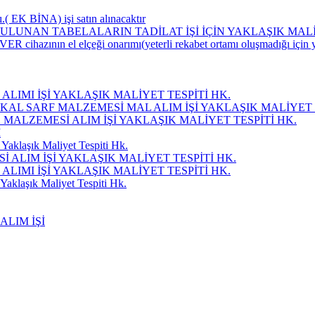
.( EK BİNA) işi satın alınacaktır
ULUNAN TABELALARIN TADİLAT İŞİ İÇİN YAKLAŞIK MAL
ER cihazının el elçeği onarımı(yeterli rekabet ortamı oluşmadığı için y
LIMI İŞİ YAKLAŞIK MALİYET TESPİTİ HK.
KAL SARF MALZEMESİ MAL ALIM İŞİ YAKLAŞIK MALİYET 
Ç MALZEMESİ ALIM İŞİ YAKLAŞIK MALİYET TESPİTİ HK.
I
Yaklaşık Maliyet Tespiti Hk.
ALIM İŞİ YAKLAŞIK MALİYET TESPİTİ HK.
LIMI İŞİ YAKLAŞIK MALİYET TESPİTİ HK.
Yaklaşık Maliyet Tespiti Hk.
ALIM İŞİ