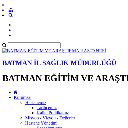
BATMAN İL SAĞLIK MÜDÜRLÜĞÜ
BATMAN EĞİTİM VE ARAŞT
Kurumsal
Hastanemiz
Tarihçemiz
Kalite Politikamız
Misyon - Vizyon - Değerler
Hastane Yönetimi