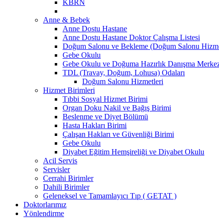
KBRN
Anne & Bebek
Anne Dostu Hastane
Anne Dostu Hastane Doktor Çalışma Listesi
Doğum Salonu ve Bekleme (Doğum Salonu Hizmet
Gebe Okulu
Gebe Okulu ve Doğuma Hazırlık Danışma Merke
TDL (Travay, Doğum, Lohusa) Odaları
Doğum Salonu Hizmetleri
Hizmet Birimleri
Tıbbi Sosyal Hizmet Birimi
Organ Doku Nakil ve Bağış Birimi
Beslenme ve Diyet Bölümü
Hasta Hakları Birimi
Çalışan Hakları ve Güvenliği Birimi
Gebe Okulu
Diyabet Eğitim Hemşireliği ve Diyabet Okulu
Acil Servis
Servisler
Cerrahi Birimler
Dahili Birimler
Geleneksel ve Tamamlayıcı Tıp ( GETAT )
Doktorlarımız
Yönlendirme