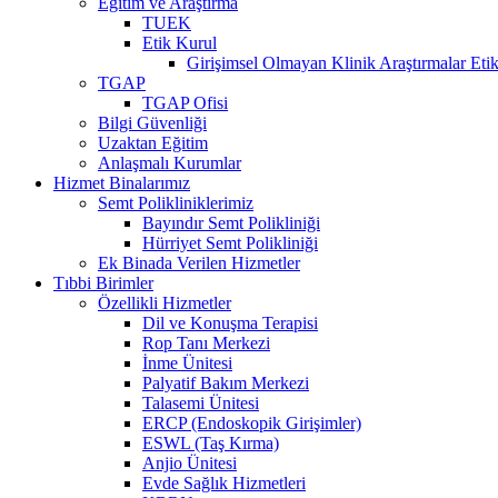
Eğitim ve Araştırma
TUEK
Etik Kurul
Girişimsel Olmayan Klinik Araştırmalar Eti
TGAP
TGAP Ofisi
Bilgi Güvenliği
Uzaktan Eğitim
Anlaşmalı Kurumlar
Hizmet Binalarımız
Semt Polikliniklerimiz
Bayındır Semt Polikliniği
Hürriyet Semt Polikliniği
Ek Binada Verilen Hizmetler
Tıbbi Birimler
Özellikli Hizmetler
Dil ve Konuşma Terapisi
Rop Tanı Merkezi
İnme Ünitesi
Palyatif Bakım Merkezi
Talasemi Ünitesi
ERCP (Endoskopik Girişimler)
ESWL (Taş Kırma)
Anjio Ünitesi
Evde Sağlık Hizmetleri