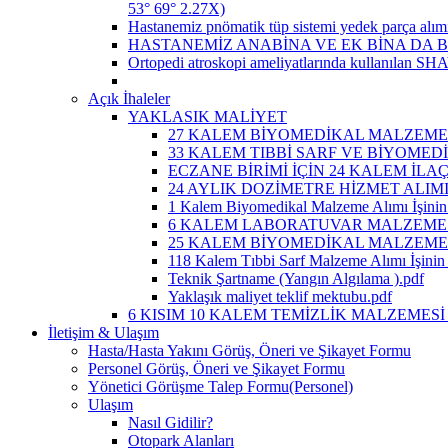
53° 69° 2.27X)
Hastanemiz pnömatik tüp sistemi yedek parça alımı
HASTANEMİZ ANABİNA VE EK BİNA DA B
Ortopedi atroskopi ameliyatlarında kullanılan SHAV
Açık İhaleler
YAKLASIK MALİYET
27 KALEM BİYOMEDİKAL MALZEME A
33 KALEM TIBBİ SARF VE BİYOMEDİ
ECZANE BİRİMİ İÇİN 24 KALEM İLA
24 AYLIK DOZİMETRE HİZMET ALIM
1 Kalem Biyomedikal Malzeme Alımı İşinin 
6 KALEM LABORATUVAR MALZEMESİ 
25 KALEM BİYOMEDİKAL MALZEME A
118 Kalem Tıbbi Sarf Malzeme Alımı İşinin 
Teknik Şartname (Yangın Algılama ).pdf
Yaklaşık maliyet teklif mektubu.pdf
6 KISIM 10 KALEM TEMİZLİK MALZEMESİ 
İletişim & Ulaşım
Hasta/Hasta Yakını Görüş, Öneri ve Şikayet Formu
Personel Görüş, Öneri ve Şikayet Formu
Yönetici Görüşme Talep Formu(Personel)
Ulaşım
Nasıl Gidilir?
Otopark Alanları