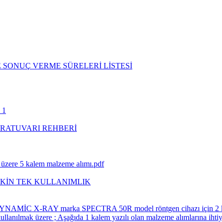
 SONUÇ VERME SÜRELERİ LİSTESİ
 1
RATUVARI REHBERİ
k üzere 5 kalem malzeme alımı.pdf
ŞKİN TEK KULLANIMLIK
an DYNAMİC X-RAY marka SPECTRA 50R model röntgen cihazı için 2 
e kullanılmak üzere ; Aşağıda 1 kalem yazılı olan malzeme alımla