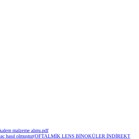
kalem malzeme alımı.pdf
rına ihtiyaç hasıl olmuştur(OFTALMİK LENS BİNOKÜLER İNDİREKT