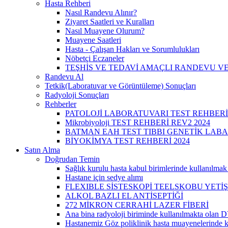
Hasta Rehberi
Nasıl Randevu Alınır?
Ziyaret Saatleri ve Kuralları
Nasıl Muayene Olurum?
Muayene Saatleri
Hasta - Çalışan Hakları ve Sorumlulukları
Nöbetçi Eczaneler
TEŞHİS VE TEDAVİ AMAÇLI RANDEVU VE
Randevu Al
Tetkik(Laboratuvar ve Görüntüleme) Sonuçları
Radyoloji Sonuçları
Rehberler
PATOLOJİ LABORATUVARI TEST REHBERİ
Mikrobiyoloji TEST REHBERİ REV2 2024
BATMAN EAH TEST TIBBI GENETİK LABA
BİYOKİMYA TEST REHBERİ 2024
Satın Alma
Doğrudan Temin
Sağlık kurulu hasta kabul birimlerinde kullanılma
Hastane için sedye alımı
FLEXIBLE SİSTESKOPİ TEELSKOBU YETİ
ALKOL BAZLI EL ANTİSEPTİĞİ
272 MİKRON CERRAHİ LAZER FİBERİ
Ana bina radyoloji biriminde kullanılmakta ol
Hastanemiz Göz poliklinik hasta muayenelerind