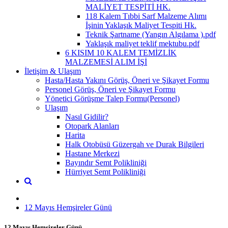
MALİYET TESPİTİ HK.
118 Kalem Tıbbi Sarf Malzeme Alımı
İşinin Yaklaşık Maliyet Tespiti Hk.
Teknik Şartname (Yangın Algılama ).pdf
Yaklaşık maliyet teklif mektubu.pdf
6 KISIM 10 KALEM TEMİZLİK
MALZEMESİ ALIM İŞİ
İletişim & Ulaşım
Hasta/Hasta Yakını Görüş, Öneri ve Şikayet Formu
Personel Görüş, Öneri ve Şikayet Formu
Yönetici Görüşme Talep Formu(Personel)
Ulaşım
Nasıl Gidilir?
Otopark Alanları
Harita
Halk Otobüsü Güzergah ve Durak Bilgileri
Hastane Merkezi
Bayındır Semt Polikliniği
Hürriyet Semt Polikliniği
12 Mayıs Hemşireler Günü
12 Mayıs Hemşireler Günü