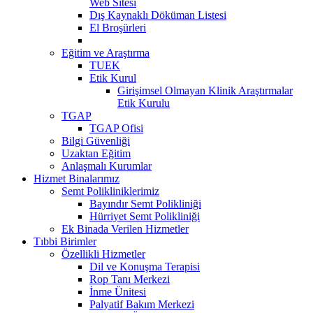
Web Sitesi
Dış Kaynaklı Döküman Listesi
El Broşürleri
Eğitim ve Araştırma
TUEK
Etik Kurul
Girişimsel Olmayan Klinik Araştırmalar
Etik Kurulu
TGAP
TGAP Ofisi
Bilgi Güvenliği
Uzaktan Eğitim
Anlaşmalı Kurumlar
Hizmet Binalarımız
Semt Polikliniklerimiz
Bayındır Semt Polikliniği
Hürriyet Semt Polikliniği
Ek Binada Verilen Hizmetler
Tıbbi Birimler
Özellikli Hizmetler
Dil ve Konuşma Terapisi
Rop Tanı Merkezi
İnme Ünitesi
Palyatif Bakım Merkezi