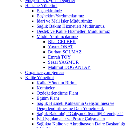
Misyon - Vizyon - Değerler
Hastane Yönetimi
Başhekimimiz
Başhekim Yardımcılarımız
İdari ve Mali İşler Müdürümüz
Sağlık Bakım Hizmetleri Müdürümüz
Destek ve Kalite Hizmetleri Müdürümüz
Müdür Yardımcılarımız
Bilal CELBEK
Yavuz ONAT
Burhan SOLMAZ
Emrah TOY
Sezai YAĞMUR
Mahmut DOĞANTAY
Organizasyon Şeması
Kalite Yönetimi
Kalite Yönetim Birimi
Komiteler
Özdeğerlendirme Planı
Eğitim Planı
Sağlık Hizmeti Kalitesinin Geliştirilmesi ve
Değerlendirilmesine Dair Yönetmelik
Sağlık Bakanlığı "Çalışan Güvenliği Genelgesi"
İyi Uygulamalar ve Poster Çalışmaları
Sağlıkta Kalite ve Akreditasyon Daire Başkanlığı