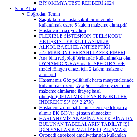
BİYOKİMYA TEST REHBERİ 2024
Satın Alma
Doğrudan Temin
Sağlık kurulu hasta kabul birimlerinde
kullanılmak üzere 5 kalem malzeme alımı.pdf
Hastane için sedye alımı
FLEXIBLE SİSTESKOPİ TEELSKOBU
YETİŞKİN TEK KULLANIMLIK
ALKOL BAZLI EL ANTİSEPTİĞİ
272 MİKRON CERRAHİ LAZER FİBERİ
Ana bina radyoloji biriminde kullanılmakta olan
DYNAMİC X-RAY marka SPECTRA 50R
model röntgen cihazı için 2 kalem malzeme
alımı.pdf
Hastanemiz Göz poliklinik hasta muayenelerinde
kullanılmak üzere ; Aşağıda 1 kalem yazılı olan
malzeme alımlarına ihtiyaç hasıl
olmuştur(OFTALMİK LENS BİNOKÜLER
İNDİREKT 53° 69° 2.27X)
Hastanemiz pnömatik tüp sistemi yedek parça
alımı.( EK BİNA) işi satın alınacaktır
HASTANEMİZ ANABİNA VE EK BİNA DA
BULUNAN TABELALARIN TADİLAT İŞİ
İÇİN YAKLAŞIK MALİYET ÇALIŞMASI
Ortopedi atroskopi ameliyatlarında kullanılan