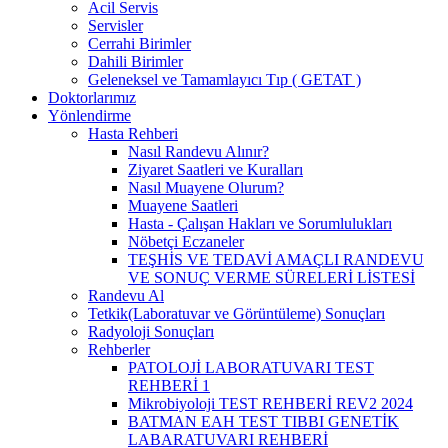
Acil Servis
Servisler
Cerrahi Birimler
Dahili Birimler
Geleneksel ve Tamamlayıcı Tıp ( GETAT )
Doktorlarımız
Yönlendirme
Hasta Rehberi
Nasıl Randevu Alınır?
Ziyaret Saatleri ve Kuralları
Nasıl Muayene Olurum?
Muayene Saatleri
Hasta - Çalışan Hakları ve Sorumlulukları
Nöbetçi Eczaneler
TEŞHİS VE TEDAVİ AMAÇLI RANDEVU
VE SONUÇ VERME SÜRELERİ LİSTESİ
Randevu Al
Tetkik(Laboratuvar ve Görüntüleme) Sonuçları
Radyoloji Sonuçları
Rehberler
PATOLOJİ LABORATUVARI TEST
REHBERİ 1
Mikrobiyoloji TEST REHBERİ REV2 2024
BATMAN EAH TEST TIBBI GENETİK
LABARATUVARI REHBERİ