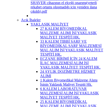
SHAVER cihazının el elçeği onarımı(yeterli
rekabet ortamı oluşmadığı için yeniden ilana
çıkıldı).pdf
Açık İhaleler
YAKLASIK MALİYET
27 KALEM BİYOMEDİKAL
MALZEME ALIMI İŞİ YAKLAŞIK
MALİYET TESPİTİ HK.
33 KALEM TIBBİ SARF VE
BİYOMEDİKAL SARF MALZEMESİ
MAL ALIM İŞİ YAKLAŞIK MALİYET
TESPİTİ HK.
ECZANE BİRİMİ İÇİN 24 KALEM
İLAÇ MALZEMESİ ALIM İŞİ
YAKLAŞIK MALİYET TESPİTİ HK.
24 AYLIK DOZİMETRE HİZMET
ALIMI
1 Kalem Biyomedikal Malzeme Alımı
İşinin Yaklaşık Maliyet Tespiti Hk.
6 KALEM LABORATUVAR
MALZEMESİ ALIM İŞİ YAKLAŞIK
MALİYET TESPİTİ HK.
25 KALEM BİYOMEDİKAL
MALZEME ALIMI İŞİ YAKLAŞIK