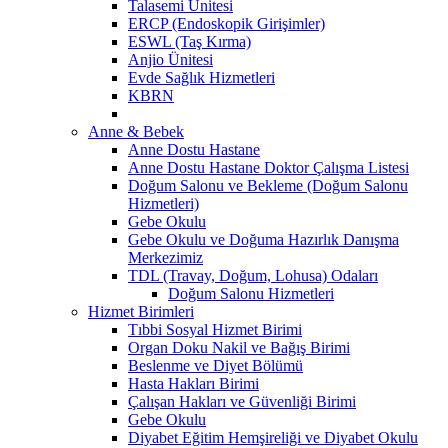
Talasemi Ünitesi
ERCP (Endoskopik Girişimler)
ESWL (Taş Kırma)
Anjio Ünitesi
Evde Sağlık Hizmetleri
KBRN
Anne & Bebek
Anne Dostu Hastane
Anne Dostu Hastane Doktor Çalışma Listesi
Doğum Salonu ve Bekleme (Doğum Salonu
Hizmetleri)
Gebe Okulu
Gebe Okulu ve Doğuma Hazırlık Danışma
Merkezimiz
TDL (Travay, Doğum, Lohusa) Odaları
Doğum Salonu Hizmetleri
Hizmet Birimleri
Tıbbi Sosyal Hizmet Birimi
Organ Doku Nakil ve Bağış Birimi
Beslenme ve Diyet Bölümü
Hasta Hakları Birimi
Çalışan Hakları ve Güvenliği Birimi
Gebe Okulu
Diyabet Eğitim Hemşireliği ve Diyabet Okulu