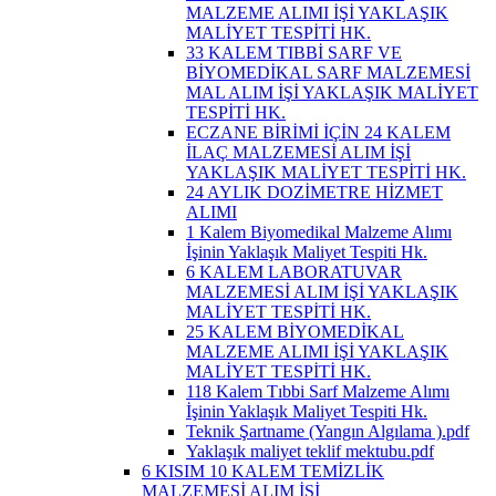
MALZEME ALIMI İŞİ YAKLAŞIK
MALİYET TESPİTİ HK.
33 KALEM TIBBİ SARF VE
BİYOMEDİKAL SARF MALZEMESİ
MAL ALIM İŞİ YAKLAŞIK MALİYET
TESPİTİ HK.
ECZANE BİRİMİ İÇİN 24 KALEM
İLAÇ MALZEMESİ ALIM İŞİ
YAKLAŞIK MALİYET TESPİTİ HK.
24 AYLIK DOZİMETRE HİZMET
ALIMI
1 Kalem Biyomedikal Malzeme Alımı
İşinin Yaklaşık Maliyet Tespiti Hk.
6 KALEM LABORATUVAR
MALZEMESİ ALIM İŞİ YAKLAŞIK
MALİYET TESPİTİ HK.
25 KALEM BİYOMEDİKAL
MALZEME ALIMI İŞİ YAKLAŞIK
MALİYET TESPİTİ HK.
118 Kalem Tıbbi Sarf Malzeme Alımı
İşinin Yaklaşık Maliyet Tespiti Hk.
Teknik Şartname (Yangın Algılama ).pdf
Yaklaşık maliyet teklif mektubu.pdf
6 KISIM 10 KALEM TEMİZLİK
MALZEMESİ ALIM İŞİ