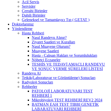
Acil Servis
Servisler
Cerrahi Birimler
Dahili Birimler
Geleneksel ve Tamamlayıcı Tıp ( GETAT )
Doktorlarımız
Yönlendirme
Hasta Rehberi
Nasıl Randevu Alınır?
Ziyaret Saatleri ve Kuralları
Nasıl Muayene Olurum?
Muayene Saatleri
Hasta - Çalışan Hakları ve Sorumlulukları
Nöbetçi Eczaneler
TEŞHİS VE TEDAVİ AMAÇLI RANDEVU
VE SONUÇ VERME SÜRELERİ LİSTESİ
Randevu Al
Tetkik(Laboratuvar ve Görüntüleme) Sonuçları
Radyoloji Sonuçları
Rehberler
PATOLOJİ LABORATUVARI TEST
REHBERİ 1
Mikrobiyoloji TEST REHBERİ REV2 2024
BATMAN EAH TEST TIBBI GENETİK
LABARATUVARI REHBERİ