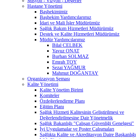
Misyon - Vizyon - Değerler
Hastane Yönetimi
Başhekimimiz
Başhekim Yardımcılarımız
İdari ve Mali İşler Müdürümüz
Sağlık Bakım Hizmetleri Müdürümüz
Destek ve Kalite Hizmetleri Müdürümüz
Müdür Yardımcılarımız
Bilal CELBEK
Yavuz ONAT
Burhan SOLMAZ
Emrah TOY
Sezai YAĞMUR
Mahmut DOĞANTAY
Organizasyon Şeması
Kalite Yönetimi
Kalite Yönetim Birimi
Komiteler
Özdeğerlendirme Planı
Eğitim Planı
Sağlık Hizmeti Kalitesinin Geliştirilmesi ve
Değerlendirilmesine Dair Yönetmelik
Sağlık Bakanlığı "Çalışan Güvenliği Genelgesi"
İyi Uygulamalar ve Poster Çalışmaları
Sağlıkta Kalite ve Akreditasyon Daire Başkanlığı