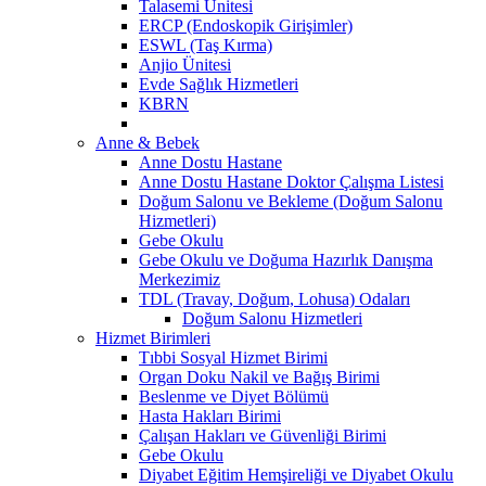
Talasemi Ünitesi
ERCP (Endoskopik Girişimler)
ESWL (Taş Kırma)
Anjio Ünitesi
Evde Sağlık Hizmetleri
KBRN
Anne & Bebek
Anne Dostu Hastane
Anne Dostu Hastane Doktor Çalışma Listesi
Doğum Salonu ve Bekleme (Doğum Salonu
Hizmetleri)
Gebe Okulu
Gebe Okulu ve Doğuma Hazırlık Danışma
Merkezimiz
TDL (Travay, Doğum, Lohusa) Odaları
Doğum Salonu Hizmetleri
Hizmet Birimleri
Tıbbi Sosyal Hizmet Birimi
Organ Doku Nakil ve Bağış Birimi
Beslenme ve Diyet Bölümü
Hasta Hakları Birimi
Çalışan Hakları ve Güvenliği Birimi
Gebe Okulu
Diyabet Eğitim Hemşireliği ve Diyabet Okulu