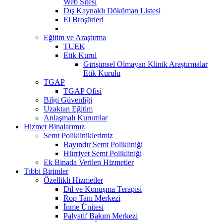
Web Sitesi
Dış Kaynaklı Döküman Listesi
El Broşürleri
Eğitim ve Araştırma
TUEK
Etik Kurul
Girişimsel Olmayan Klinik Araştırmalar
Etik Kurulu
TGAP
TGAP Ofisi
Bilgi Güvenliği
Uzaktan Eğitim
Anlaşmalı Kurumlar
Hizmet Binalarımız
Semt Polikliniklerimiz
Bayındır Semt Polikliniği
Hürriyet Semt Polikliniği
Ek Binada Verilen Hizmetler
Tıbbi Birimler
Özellikli Hizmetler
Dil ve Konuşma Terapisi
Rop Tanı Merkezi
İnme Ünitesi
Palyatif Bakım Merkezi