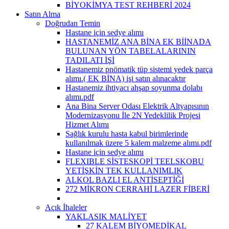
BİYOKİMYA TEST REHBERİ 2024
Satın Alma
Doğrudan Temin
Hastane için sedye alımı
HASTANEMİZ ANA BİNA EK BİİNADA
BULUNAN YÖN TABELALARININ
TADILATI İŞİ
Hastanemiz pnömatik tüp sistemi yedek parça
alımı.( EK BİNA) işi satın alınacaktır
Hastanemiz ihtiyacı ahşap soyunma dolabı
alımı.pdf
Ana Bina Server Odası Elektrik Altyapısının
Modernizasyonu İle 2N Yedeklilik Projesi
Hizmet Alımı
Sağlık kurulu hasta kabul birimlerinde
kullanılmak üzere 5 kalem malzeme alımı.pdf
Hastane için sedye alımı
FLEXIBLE SİSTESKOPİ TEELSKOBU
YETİŞKİN TEK KULLANIMLIK
ALKOL BAZLI EL ANTİSEPTİĞİ
272 MİKRON CERRAHİ LAZER FİBERİ
Açık İhaleler
YAKLASIK MALİYET
27 KALEM BİYOMEDİKAL