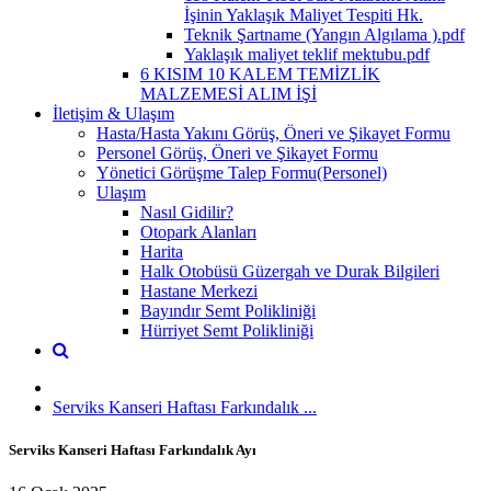
İşinin Yaklaşık Maliyet Tespiti Hk.
Teknik Şartname (Yangın Algılama ).pdf
Yaklaşık maliyet teklif mektubu.pdf
6 KISIM 10 KALEM TEMİZLİK
MALZEMESİ ALIM İŞİ
İletişim & Ulaşım
Hasta/Hasta Yakını Görüş, Öneri ve Şikayet Formu
Personel Görüş, Öneri ve Şikayet Formu
Yönetici Görüşme Talep Formu(Personel)
Ulaşım
Nasıl Gidilir?
Otopark Alanları
Harita
Halk Otobüsü Güzergah ve Durak Bilgileri
Hastane Merkezi
Bayındır Semt Polikliniği
Hürriyet Semt Polikliniği
Serviks Kanseri Haftası Farkındalık ...
Serviks Kanseri Haftası Farkındalık Ayı