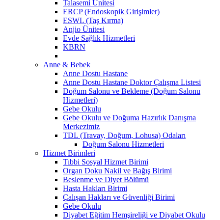
Talasemi Ünitesi
ERCP (Endoskopik Girişimler)
ESWL (Taş Kırma)
Anjio Ünitesi
Evde Sağlık Hizmetleri
KBRN
Anne & Bebek
Anne Dostu Hastane
Anne Dostu Hastane Doktor Çalışma Listesi
Doğum Salonu ve Bekleme (Doğum Salonu
Hizmetleri)
Gebe Okulu
Gebe Okulu ve Doğuma Hazırlık Danışma
Merkezimiz
TDL (Travay, Doğum, Lohusa) Odaları
Doğum Salonu Hizmetleri
Hizmet Birimleri
Tıbbi Sosyal Hizmet Birimi
Organ Doku Nakil ve Bağış Birimi
Beslenme ve Diyet Bölümü
Hasta Hakları Birimi
Çalışan Hakları ve Güvenliği Birimi
Gebe Okulu
Diyabet Eğitim Hemşireliği ve Diyabet Okulu