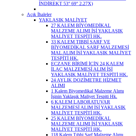
İNDİREKT 53° 69° 2.27X)
Açık İhaleler
YAKLASIK MALİYET
27 KALEM BİYOMEDİKAL
MALZEME ALIMI İŞİ YAKLAŞIK
MALİYET TESPİTİ HK.
33 KALEM TIBBİ SARF VE
BİYOMEDİKAL SARF MALZEMESİ
MAL ALIM İŞİ YAKLAŞIK MALİYET
TESPİTİ HK.
ECZANE BİRİMİ İÇİN 24 KALEM
İLAÇ MALZEMESİ ALIM İŞİ
YAKLAŞIK MALİYET TESPİTİ HK.
24 AYLIK DOZİMETRE HİZMET
ALIMI
1 Kalem Biyomedikal Malzeme Alımı
İşinin Yaklaşık Maliyet Tespiti Hk.
6 KALEM LABORATUVAR
MALZEMESİ ALIM İŞİ YAKLAŞIK
MALİYET TESPİTİ HK.
25 KALEM BİYOMEDİKAL
MALZEME ALIMI İŞİ YAKLAŞIK
MALİYET TESPİTİ HK.
118 Kalem Tıbbi Sarf Malzeme Alımı