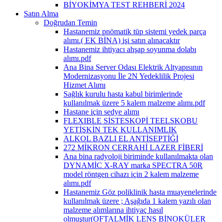
BİYOKİMYA TEST REHBERİ 2024
Satın Alma
Doğrudan Temin
Hastanemiz pnömatik tüp sistemi yedek parça
alımı.( EK BİNA) işi satın alınacaktır
Hastanemiz ihtiyacı ahşap soyunma dolabı
alımı.pdf
Ana Bina Server Odası Elektrik Altyapısının
Modernizasyonu İle 2N Yedeklilik Projesi
Hizmet Alımı
Sağlık kurulu hasta kabul birimlerinde
kullanılmak üzere 5 kalem malzeme alımı.pdf
Hastane için sedye alımı
FLEXIBLE SİSTESKOPİ TEELSKOBU
YETİŞKİN TEK KULLANIMLIK
ALKOL BAZLI EL ANTİSEPTİĞİ
272 MİKRON CERRAHİ LAZER FİBERİ
Ana bina radyoloji biriminde kullanılmakta olan
DYNAMİC X-RAY marka SPECTRA 50R
model röntgen cihazı için 2 kalem malzeme
alımı.pdf
Hastanemiz Göz poliklinik hasta muayenelerinde
kullanılmak üzere ; Aşağıda 1 kalem yazılı olan
malzeme alımlarına ihtiyaç hasıl
olmuştur(OFTALMİK LENS BİNOKÜLER