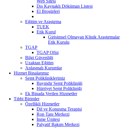
Web Sitesi
Dış Kaynaklı Döküman Listesi
El Broşürleri
Eğitim ve Araştırma
TUEK
Etik Kurul
Girişimsel Olmayan Klinik Araştırmalar
Etik Kurulu
TGAP
TGAP Ofisi
Bilgi Güvenliği
Uzaktan Eğitim
Anlaşmalı Kurumlar
Hizmet Binalarımız
Semt Polikliniklerimiz
Bayındır Semt Polikliniği
Hürriyet Semt Polikliniği
Ek Binada Verilen Hizmetler
Tıbbi Birimler
Özellikli Hizmetler
Dil ve Konuşma Terapisi
Rop Tanı Merkezi
İnme Ünitesi
Palyatif Bakım Merkezi