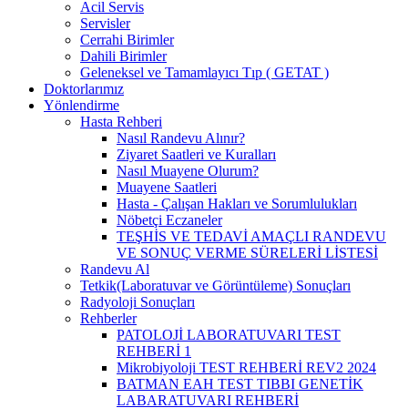
Acil Servis
Servisler
Cerrahi Birimler
Dahili Birimler
Geleneksel ve Tamamlayıcı Tıp ( GETAT )
Doktorlarımız
Yönlendirme
Hasta Rehberi
Nasıl Randevu Alınır?
Ziyaret Saatleri ve Kuralları
Nasıl Muayene Olurum?
Muayene Saatleri
Hasta - Çalışan Hakları ve Sorumlulukları
Nöbetçi Eczaneler
TEŞHİS VE TEDAVİ AMAÇLI RANDEVU
VE SONUÇ VERME SÜRELERİ LİSTESİ
Randevu Al
Tetkik(Laboratuvar ve Görüntüleme) Sonuçları
Radyoloji Sonuçları
Rehberler
PATOLOJİ LABORATUVARI TEST
REHBERİ 1
Mikrobiyoloji TEST REHBERİ REV2 2024
BATMAN EAH TEST TIBBI GENETİK
LABARATUVARI REHBERİ