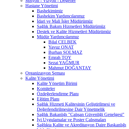
Misyon - Vizyon - Değerler
Hastane Yönetimi
Başhekimimiz
Başhekim Yardımcılarımız
İdari ve Mali İşler Müdürümüz
Sağlık Bakım Hizmetleri Müdürümüz
Destek ve Kalite Hizmetleri Müdürümüz
Müdür Yardımcılarımız
Bilal CELBEK
Yavuz ONAT
Burhan SOLMAZ
Emrah TOY
Sezai YAĞMUR
Mahmut DOĞANTAY
Organizasyon Şeması
Kalite Yönetimi
Kalite Yönetim Birimi
Komiteler
Özdeğerlendirme Planı
Eğitim Planı
Sağlık Hizmeti Kalitesinin Geliştirilmesi ve
Değerlendirilmesine Dair Yönetmelik
Sağlık Bakanlığı "Çalışan Güvenliği Genelgesi"
İyi Uygulamalar ve Poster Çalışmaları
Sağlıkta Kalite ve Akreditasyon Daire Başkanlığı