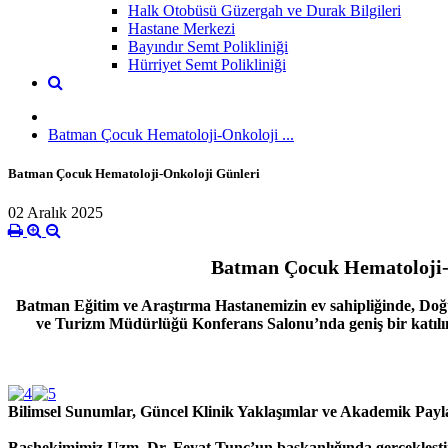
Halk Otobüsü Güzergah ve Durak Bilgileri
Hastane Merkezi
Bayındır Semt Polikliniği
Hürriyet Semt Polikliniği
Batman Çocuk Hematoloji-Onkoloji ...
Batman Çocuk Hematoloji-Onkoloji Günleri
02 Aralık 2025
Batman Çocuk Hematoloji-O
Batman Eğitim ve Araştırma Hastanemizin ev sahipliğinde, Doğ
ve Turizm Müdürlüğü Konferans Salonu’nda geniş bir katılımla
Bilimsel Sunumlar, Güncel Klinik Yaklaşımlar ve Akademik Payl
Başhekimimiz Uzm. Dr. Feyat Tunç’un başkanlığında gerçekleştiril