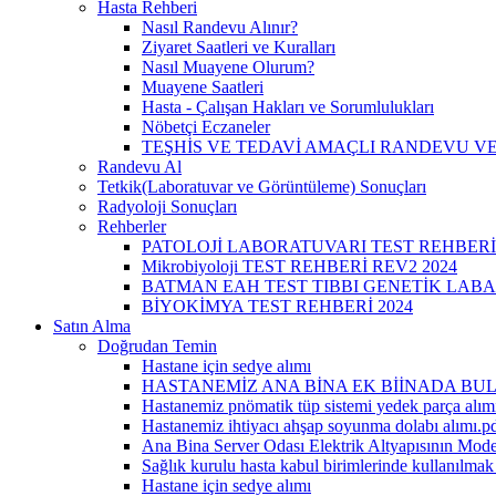
Hasta Rehberi
Nasıl Randevu Alınır?
Ziyaret Saatleri ve Kuralları
Nasıl Muayene Olurum?
Muayene Saatleri
Hasta - Çalışan Hakları ve Sorumlulukları
Nöbetçi Eczaneler
TEŞHİS VE TEDAVİ AMAÇLI RANDEVU VE
Randevu Al
Tetkik(Laboratuvar ve Görüntüleme) Sonuçları
Radyoloji Sonuçları
Rehberler
PATOLOJİ LABORATUVARI TEST REHBERİ
Mikrobiyoloji TEST REHBERİ REV2 2024
BATMAN EAH TEST TIBBI GENETİK LABA
BİYOKİMYA TEST REHBERİ 2024
Satın Alma
Doğrudan Temin
Hastane için sedye alımı
HASTANEMİZ ANA BİNA EK BİİNADA BUL
Hastanemiz pnömatik tüp sistemi yedek parça alımı
Hastanemiz ihtiyacı ahşap soyunma dolabı alımı.p
Ana Bina Server Odası Elektrik Altyapısının Mode
Sağlık kurulu hasta kabul birimlerinde kullanılma
Hastane için sedye alımı