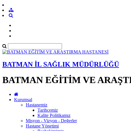
BATMAN İL SAĞLIK MÜDÜRLÜĞÜ
BATMAN EĞİTİM VE ARAŞT
Kurumsal
Hastanemiz
Tarihçemiz
Kalite Politikamız
Misyon - Vizyon - Değerler
Hastane Yönetimi