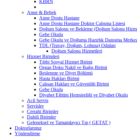
KBRN
Anne & Bebek
Anne Dostu Hastane
Anne Dostu Hastane Doktor Çalışma Listesi
Doğum Salonu ve Bekleme (Doğum Salonu Hizmet
Gebe Okulu
Gebe Okulu ve Doğuma Hazırlık Danışma Merke
TDL (Travay, Doğum, Lohusa) Odaları
Doğum Salonu Hizmetleri
Hizmet Birimleri
Tıbbi Sosyal Hizmet Birimi
Organ Doku Nakil ve Bağış Birimi
Beslenme ve Diyet Bölümü
Hasta Hakları Birimi
Çalışan Hakları ve Güvenliği Birimi
Gebe Okulu
Diyabet Eğitim Hemşireliği ve Diyabet Okulu
Acil Servis
Servisler
Cerrahi Birimler
Dahili Birimler
Geleneksel ve Tamamlayıcı Tıp ( GETAT )
Doktorlarımız
Yönlendirme