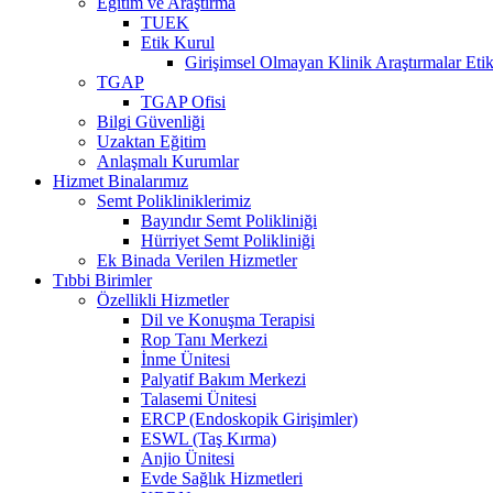
Eğitim ve Araştırma
TUEK
Etik Kurul
Girişimsel Olmayan Klinik Araştırmalar Eti
TGAP
TGAP Ofisi
Bilgi Güvenliği
Uzaktan Eğitim
Anlaşmalı Kurumlar
Hizmet Binalarımız
Semt Polikliniklerimiz
Bayındır Semt Polikliniği
Hürriyet Semt Polikliniği
Ek Binada Verilen Hizmetler
Tıbbi Birimler
Özellikli Hizmetler
Dil ve Konuşma Terapisi
Rop Tanı Merkezi
İnme Ünitesi
Palyatif Bakım Merkezi
Talasemi Ünitesi
ERCP (Endoskopik Girişimler)
ESWL (Taş Kırma)
Anjio Ünitesi
Evde Sağlık Hizmetleri