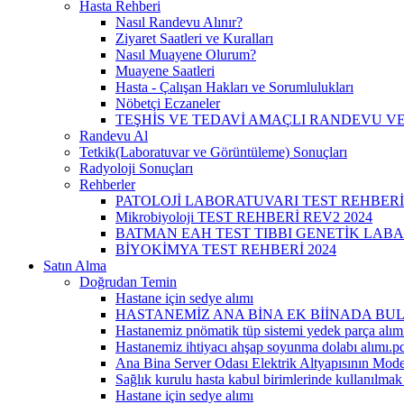
Hasta Rehberi
Nasıl Randevu Alınır?
Ziyaret Saatleri ve Kuralları
Nasıl Muayene Olurum?
Muayene Saatleri
Hasta - Çalışan Hakları ve Sorumlulukları
Nöbetçi Eczaneler
TEŞHİS VE TEDAVİ AMAÇLI RANDEVU VE
Randevu Al
Tetkik(Laboratuvar ve Görüntüleme) Sonuçları
Radyoloji Sonuçları
Rehberler
PATOLOJİ LABORATUVARI TEST REHBERİ
Mikrobiyoloji TEST REHBERİ REV2 2024
BATMAN EAH TEST TIBBI GENETİK LABA
BİYOKİMYA TEST REHBERİ 2024
Satın Alma
Doğrudan Temin
Hastane için sedye alımı
HASTANEMİZ ANA BİNA EK BİİNADA BUL
Hastanemiz pnömatik tüp sistemi yedek parça alımı
Hastanemiz ihtiyacı ahşap soyunma dolabı alımı.p
Ana Bina Server Odası Elektrik Altyapısının Mode
Sağlık kurulu hasta kabul birimlerinde kullanılma
Hastane için sedye alımı