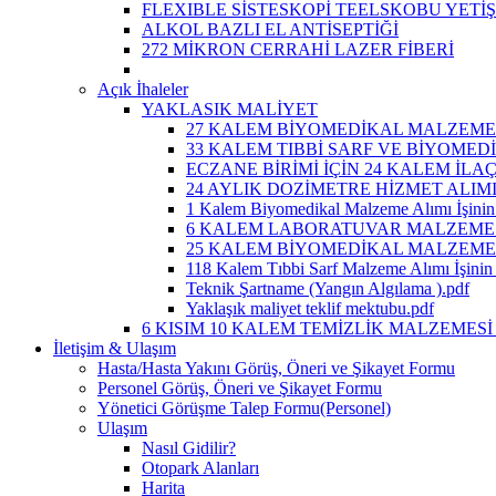
FLEXIBLE SİSTESKOPİ TEELSKOBU YETİ
ALKOL BAZLI EL ANTİSEPTİĞİ
272 MİKRON CERRAHİ LAZER FİBERİ
Açık İhaleler
YAKLASIK MALİYET
27 KALEM BİYOMEDİKAL MALZEME A
33 KALEM TIBBİ SARF VE BİYOMEDİ
ECZANE BİRİMİ İÇİN 24 KALEM İLA
24 AYLIK DOZİMETRE HİZMET ALIM
1 Kalem Biyomedikal Malzeme Alımı İşinin 
6 KALEM LABORATUVAR MALZEMESİ 
25 KALEM BİYOMEDİKAL MALZEME A
118 Kalem Tıbbi Sarf Malzeme Alımı İşinin 
Teknik Şartname (Yangın Algılama ).pdf
Yaklaşık maliyet teklif mektubu.pdf
6 KISIM 10 KALEM TEMİZLİK MALZEMESİ 
İletişim & Ulaşım
Hasta/Hasta Yakını Görüş, Öneri ve Şikayet Formu
Personel Görüş, Öneri ve Şikayet Formu
Yönetici Görüşme Talep Formu(Personel)
Ulaşım
Nasıl Gidilir?
Otopark Alanları
Harita