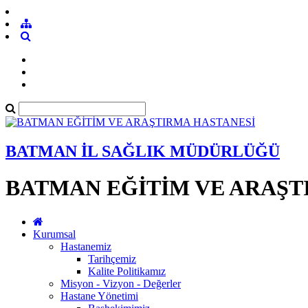
BATMAN İL SAĞLIK MÜDÜRLÜĞÜ
BATMAN EĞİTİM VE ARAŞT
Kurumsal
Hastanemiz
Tarihçemiz
Kalite Politikamız
Misyon - Vizyon - Değerler
Hastane Yönetimi