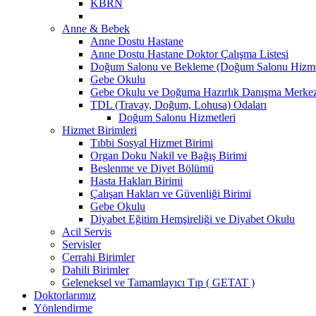
KBRN
Anne & Bebek
Anne Dostu Hastane
Anne Dostu Hastane Doktor Çalışma Listesi
Doğum Salonu ve Bekleme (Doğum Salonu Hizmet
Gebe Okulu
Gebe Okulu ve Doğuma Hazırlık Danışma Merke
TDL (Travay, Doğum, Lohusa) Odaları
Doğum Salonu Hizmetleri
Hizmet Birimleri
Tıbbi Sosyal Hizmet Birimi
Organ Doku Nakil ve Bağış Birimi
Beslenme ve Diyet Bölümü
Hasta Hakları Birimi
Çalışan Hakları ve Güvenliği Birimi
Gebe Okulu
Diyabet Eğitim Hemşireliği ve Diyabet Okulu
Acil Servis
Servisler
Cerrahi Birimler
Dahili Birimler
Geleneksel ve Tamamlayıcı Tıp ( GETAT )
Doktorlarımız
Yönlendirme