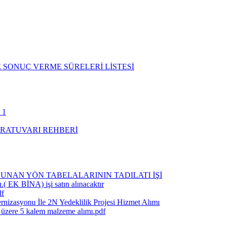
 SONUÇ VERME SÜRELERİ LİSTESİ
 1
RATUVARI REHBERİ
UNAN YÖN TABELALARININ TADILATI İŞİ
.( EK BİNA) işi satın alınacaktır
df
rnizasyonu İle 2N Yedeklilik Projesi Hizmet Alımı
k üzere 5 kalem malzeme alımı.pdf