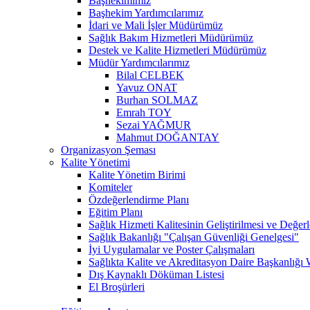
Başhekimimiz
Başhekim Yardımcılarımız
İdari ve Mali İşler Müdürümüz
Sağlık Bakım Hizmetleri Müdürümüz
Destek ve Kalite Hizmetleri Müdürümüz
Müdür Yardımcılarımız
Bilal CELBEK
Yavuz ONAT
Burhan SOLMAZ
Emrah TOY
Sezai YAĞMUR
Mahmut DOĞANTAY
Organizasyon Şeması
Kalite Yönetimi
Kalite Yönetim Birimi
Komiteler
Özdeğerlendirme Planı
Eğitim Planı
Sağlık Hizmeti Kalitesinin Geliştirilmesi ve Değer
Sağlık Bakanlığı "Çalışan Güvenliği Genelgesi"
İyi Uygulamalar ve Poster Çalışmaları
Sağlıkta Kalite ve Akreditasyon Daire Başkanlığı 
Dış Kaynaklı Döküman Listesi
El Broşürleri