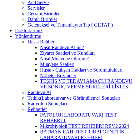
Acil Servis
Servisler
Cerrahi Birimler
Dahili Birimler
Geleneksel ve Tamamlayıcı Tıp ( GETAT )
Doktorlarımız
Yönlendirme
Hasta Rehberi
Nasıl Randevu Alınır?
Ziyaret Saatleri ve Kuralları
Nasıl Muayene Olurum?
Muayene Saatleri
Hasta - Çalışan Hakları ve Sorumlulukları
Nöbetçi Eczaneler
TEŞHİS VE TEDAVİ AMAÇLI RANDEVU
VE SONUÇ VERME SÜRELERİ LİSTESİ
Randevu Al
Tetkik(Laboratuvar ve Görüntüleme) Sonuçları
Radyoloji Sonuçları
Rehberler
PATOLOJİ LABORATUVARI TEST
REHBERİ 1
Mikrobiyoloji TEST REHBERİ REV2 2024
BATMAN EAH TEST TIBBI GENETİK
LABARATUVARI REHBERİ