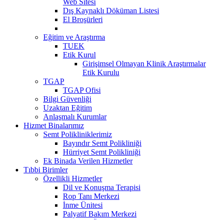
Web Sitesi
Dış Kaynaklı Döküman Listesi
El Broşürleri
Eğitim ve Araştırma
TUEK
Etik Kurul
Girişimsel Olmayan Klinik Araştırmalar
Etik Kurulu
TGAP
TGAP Ofisi
Bilgi Güvenliği
Uzaktan Eğitim
Anlaşmalı Kurumlar
Hizmet Binalarımız
Semt Polikliniklerimiz
Bayındır Semt Polikliniği
Hürriyet Semt Polikliniği
Ek Binada Verilen Hizmetler
Tıbbi Birimler
Özellikli Hizmetler
Dil ve Konuşma Terapisi
Rop Tanı Merkezi
İnme Ünitesi
Palyatif Bakım Merkezi