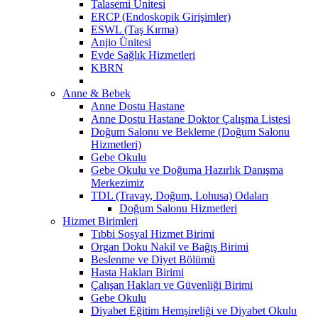
Talasemi Ünitesi
ERCP (Endoskopik Girişimler)
ESWL (Taş Kırma)
Anjio Ünitesi
Evde Sağlık Hizmetleri
KBRN
Anne & Bebek
Anne Dostu Hastane
Anne Dostu Hastane Doktor Çalışma Listesi
Doğum Salonu ve Bekleme (Doğum Salonu
Hizmetleri)
Gebe Okulu
Gebe Okulu ve Doğuma Hazırlık Danışma
Merkezimiz
TDL (Travay, Doğum, Lohusa) Odaları
Doğum Salonu Hizmetleri
Hizmet Birimleri
Tıbbi Sosyal Hizmet Birimi
Organ Doku Nakil ve Bağış Birimi
Beslenme ve Diyet Bölümü
Hasta Hakları Birimi
Çalışan Hakları ve Güvenliği Birimi
Gebe Okulu
Diyabet Eğitim Hemşireliği ve Diyabet Okulu