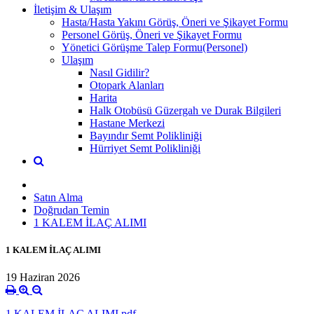
İletişim & Ulaşım
Hasta/Hasta Yakını Görüş, Öneri ve Şikayet Formu
Personel Görüş, Öneri ve Şikayet Formu
Yönetici Görüşme Talep Formu(Personel)
Ulaşım
Nasıl Gidilir?
Otopark Alanları
Harita
Halk Otobüsü Güzergah ve Durak Bilgileri
Hastane Merkezi
Bayındır Semt Polikliniği
Hürriyet Semt Polikliniği
Satın Alma
Doğrudan Temin
1 KALEM İLAÇ ALIMI
1 KALEM İLAÇ ALIMI
19 Haziran 2026
1 KALEM İLAÇ ALIMI.pdf