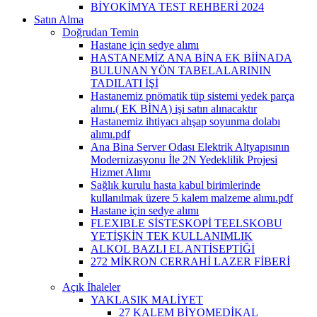
BİYOKİMYA TEST REHBERİ 2024
Satın Alma
Doğrudan Temin
Hastane için sedye alımı
HASTANEMİZ ANA BİNA EK BİİNADA
BULUNAN YÖN TABELALARININ
TADILATI İŞİ
Hastanemiz pnömatik tüp sistemi yedek parça
alımı.( EK BİNA) işi satın alınacaktır
Hastanemiz ihtiyacı ahşap soyunma dolabı
alımı.pdf
Ana Bina Server Odası Elektrik Altyapısının
Modernizasyonu İle 2N Yedeklilik Projesi
Hizmet Alımı
Sağlık kurulu hasta kabul birimlerinde
kullanılmak üzere 5 kalem malzeme alımı.pdf
Hastane için sedye alımı
FLEXIBLE SİSTESKOPİ TEELSKOBU
YETİŞKİN TEK KULLANIMLIK
ALKOL BAZLI EL ANTİSEPTİĞİ
272 MİKRON CERRAHİ LAZER FİBERİ
Açık İhaleler
YAKLASIK MALİYET
27 KALEM BİYOMEDİKAL