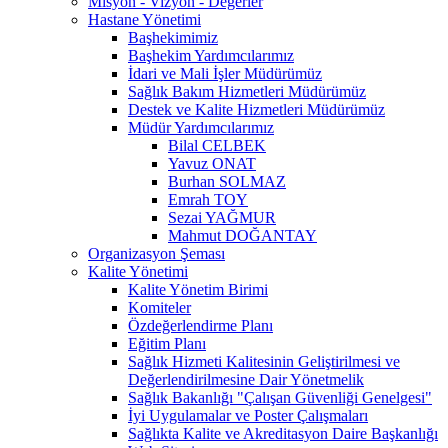
Misyon - Vizyon - Değerler
Hastane Yönetimi
Başhekimimiz
Başhekim Yardımcılarımız
İdari ve Mali İşler Müdürümüz
Sağlık Bakım Hizmetleri Müdürümüz
Destek ve Kalite Hizmetleri Müdürümüz
Müdür Yardımcılarımız
Bilal CELBEK
Yavuz ONAT
Burhan SOLMAZ
Emrah TOY
Sezai YAĞMUR
Mahmut DOĞANTAY
Organizasyon Şeması
Kalite Yönetimi
Kalite Yönetim Birimi
Komiteler
Özdeğerlendirme Planı
Eğitim Planı
Sağlık Hizmeti Kalitesinin Geliştirilmesi ve
Değerlendirilmesine Dair Yönetmelik
Sağlık Bakanlığı "Çalışan Güvenliği Genelgesi"
İyi Uygulamalar ve Poster Çalışmaları
Sağlıkta Kalite ve Akreditasyon Daire Başkanlığı