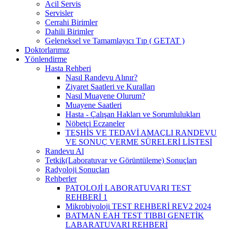
Acil Servis
Servisler
Cerrahi Birimler
Dahili Birimler
Geleneksel ve Tamamlayıcı Tıp ( GETAT )
Doktorlarımız
Yönlendirme
Hasta Rehberi
Nasıl Randevu Alınır?
Ziyaret Saatleri ve Kuralları
Nasıl Muayene Olurum?
Muayene Saatleri
Hasta - Çalışan Hakları ve Sorumlulukları
Nöbetçi Eczaneler
TEŞHİS VE TEDAVİ AMAÇLI RANDEVU
VE SONUÇ VERME SÜRELERİ LİSTESİ
Randevu Al
Tetkik(Laboratuvar ve Görüntüleme) Sonuçları
Radyoloji Sonuçları
Rehberler
PATOLOJİ LABORATUVARI TEST
REHBERİ 1
Mikrobiyoloji TEST REHBERİ REV2 2024
BATMAN EAH TEST TIBBI GENETİK
LABARATUVARI REHBERİ