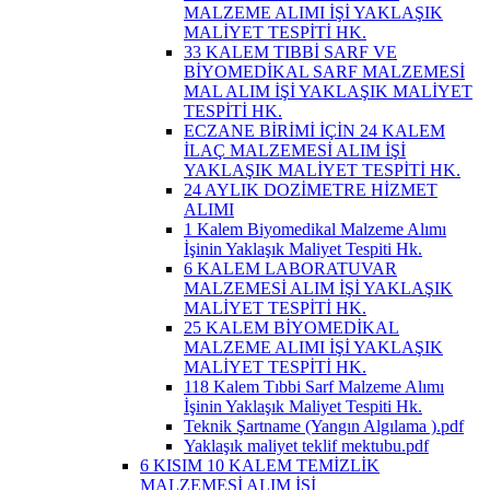
MALZEME ALIMI İŞİ YAKLAŞIK
MALİYET TESPİTİ HK.
33 KALEM TIBBİ SARF VE
BİYOMEDİKAL SARF MALZEMESİ
MAL ALIM İŞİ YAKLAŞIK MALİYET
TESPİTİ HK.
ECZANE BİRİMİ İÇİN 24 KALEM
İLAÇ MALZEMESİ ALIM İŞİ
YAKLAŞIK MALİYET TESPİTİ HK.
24 AYLIK DOZİMETRE HİZMET
ALIMI
1 Kalem Biyomedikal Malzeme Alımı
İşinin Yaklaşık Maliyet Tespiti Hk.
6 KALEM LABORATUVAR
MALZEMESİ ALIM İŞİ YAKLAŞIK
MALİYET TESPİTİ HK.
25 KALEM BİYOMEDİKAL
MALZEME ALIMI İŞİ YAKLAŞIK
MALİYET TESPİTİ HK.
118 Kalem Tıbbi Sarf Malzeme Alımı
İşinin Yaklaşık Maliyet Tespiti Hk.
Teknik Şartname (Yangın Algılama ).pdf
Yaklaşık maliyet teklif mektubu.pdf
6 KISIM 10 KALEM TEMİZLİK
MALZEMESİ ALIM İŞİ