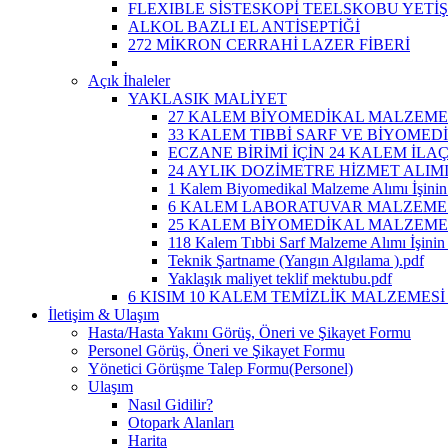
FLEXIBLE SİSTESKOPİ TEELSKOBU YETİ
ALKOL BAZLI EL ANTİSEPTİĞİ
272 MİKRON CERRAHİ LAZER FİBERİ
Açık İhaleler
YAKLASIK MALİYET
27 KALEM BİYOMEDİKAL MALZEME A
33 KALEM TIBBİ SARF VE BİYOMEDİ
ECZANE BİRİMİ İÇİN 24 KALEM İLA
24 AYLIK DOZİMETRE HİZMET ALIM
1 Kalem Biyomedikal Malzeme Alımı İşinin 
6 KALEM LABORATUVAR MALZEMESİ 
25 KALEM BİYOMEDİKAL MALZEME A
118 Kalem Tıbbi Sarf Malzeme Alımı İşinin 
Teknik Şartname (Yangın Algılama ).pdf
Yaklaşık maliyet teklif mektubu.pdf
6 KISIM 10 KALEM TEMİZLİK MALZEMESİ 
İletişim & Ulaşım
Hasta/Hasta Yakını Görüş, Öneri ve Şikayet Formu
Personel Görüş, Öneri ve Şikayet Formu
Yönetici Görüşme Talep Formu(Personel)
Ulaşım
Nasıl Gidilir?
Otopark Alanları
Harita