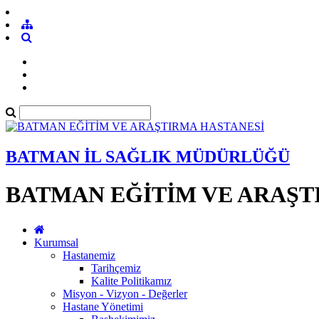
BATMAN İL SAĞLIK MÜDÜRLÜĞÜ
BATMAN EĞİTİM VE ARAŞT
Kurumsal
Hastanemiz
Tarihçemiz
Kalite Politikamız
Misyon - Vizyon - Değerler
Hastane Yönetimi