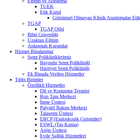
Eğitim ve Araştırma
TUEK
Etik Kurul
Girişimsel Olmayan Klinik Araştırmalar Eti
TGAP
TGAP Ofisi
Bilgi Güvenliği
Uzaktan Eğitim
Anlaşmalı Kurumlar
Hizmet Binalarımız
Semt Polikliniklerimiz
Bayındır Semt Polikliniği
Hürriyet Semt Polikliniği
Ek Binada Verilen Hizmetler
Tıbbi Birimler
Özellikli Hizmetler
Dil ve Konuşma Terapisi
Rop Tanı Merkezi
İnme Ünitesi
Palyatif Bakım Merkezi
Talasemi Ünitesi
ERCP (Endoskopik Girişimler)
ESWL (Taş Kırma)
Anjio Ünitesi
Evde Sağlık Hizmetleri