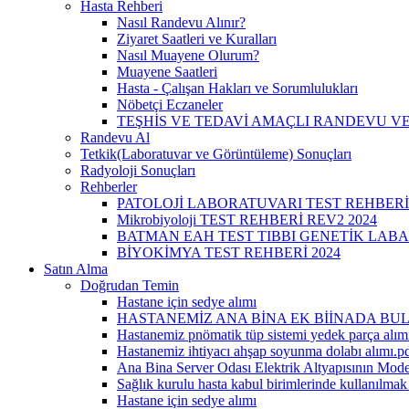
Hasta Rehberi
Nasıl Randevu Alınır?
Ziyaret Saatleri ve Kuralları
Nasıl Muayene Olurum?
Muayene Saatleri
Hasta - Çalışan Hakları ve Sorumlulukları
Nöbetçi Eczaneler
TEŞHİS VE TEDAVİ AMAÇLI RANDEVU VE
Randevu Al
Tetkik(Laboratuvar ve Görüntüleme) Sonuçları
Radyoloji Sonuçları
Rehberler
PATOLOJİ LABORATUVARI TEST REHBERİ
Mikrobiyoloji TEST REHBERİ REV2 2024
BATMAN EAH TEST TIBBI GENETİK LABA
BİYOKİMYA TEST REHBERİ 2024
Satın Alma
Doğrudan Temin
Hastane için sedye alımı
HASTANEMİZ ANA BİNA EK BİİNADA BUL
Hastanemiz pnömatik tüp sistemi yedek parça alımı
Hastanemiz ihtiyacı ahşap soyunma dolabı alımı.p
Ana Bina Server Odası Elektrik Altyapısının Mode
Sağlık kurulu hasta kabul birimlerinde kullanılma
Hastane için sedye alımı