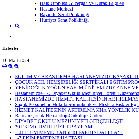
Halk Otobüsü Güzergah ve Durak Bilgileri
Hastane Merkezi
Bayındır Semt Polikliniği
Hürriyet Semt Polikliniği
Haberler
10 Mart 2024
EĞİTİM VE ARAŞTIRMA HASTANEMİZDE BAŞARIL
ÇOCUK ACİL HEMŞİRELİĞİ SERTFİKALI EĞİTİM P
YENİDOĞUN YOĞUN BAKIM ÜNİTEMİZDE ANNE VE
Hastanemizde 17. Diyabet Okulu Mezuniyet Töreni Düzenlend
HASTANEMİZDE HİZMET KALİTESİNİN ARTIRILMAS
Sağlık Personeline Hukuki Sorumluluk ve Mesleki Riskler Eğit
HİZMET KALİTESİNİN ARTIRILMASINA YÖNELİK KU
Batman Çocuk Hematoloji-Onkoloji Günleri
DİYABET OKULU MEZUNİYETİ GERÇEKLEŞTİ
29 EKİM CUMHURİYET BAYRAMI
1-31 EKİM MEME KANSERİ FARKINDALIK AYI
1-7 EKİM EMZİRME HAFTASI