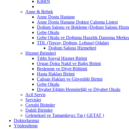
KBRN
Anne & Bebek
Anne Dostu Hastane
Anne Dostu Hastane Doktor Çalışma Listesi
Doğum Salonu ve Bekleme (Doğum Salonu Hizmet
Gebe Okulu
Gebe Okulu ve Doğuma Hazırlık Danışma Merke
TDL (Travay, Doğum, Lohusa) Odaları
Doğum Salonu Hizmetleri
Hizmet Birimleri
Tıbbi Sosyal Hizmet Birimi
Organ Doku Nakil ve Bağış Birimi
Beslenme ve Diyet Bölümü
Hasta Hakları Birimi
Çalışan Hakları ve Güvenliği Birimi
Gebe Okulu
Diyabet Eğitim Hemşireliği ve Diyabet Okulu
Acil Servis
Servisler
Cerrahi Birimler
Dahili Birimler
Geleneksel ve Tamamlayıcı Tıp ( GETAT )
Doktorlarımız
Yönlendirme