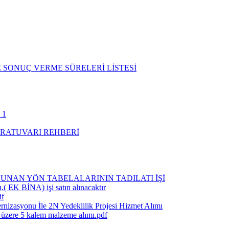
 SONUÇ VERME SÜRELERİ LİSTESİ
 1
RATUVARI REHBERİ
UNAN YÖN TABELALARININ TADILATI İŞİ
.( EK BİNA) işi satın alınacaktır
df
rnizasyonu İle 2N Yedeklilik Projesi Hizmet Alımı
k üzere 5 kalem malzeme alımı.pdf