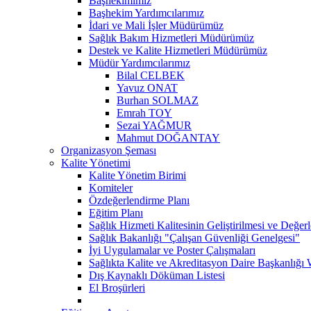
Başhekimimiz
Başhekim Yardımcılarımız
İdari ve Mali İşler Müdürümüz
Sağlık Bakım Hizmetleri Müdürümüz
Destek ve Kalite Hizmetleri Müdürümüz
Müdür Yardımcılarımız
Bilal CELBEK
Yavuz ONAT
Burhan SOLMAZ
Emrah TOY
Sezai YAĞMUR
Mahmut DOĞANTAY
Organizasyon Şeması
Kalite Yönetimi
Kalite Yönetim Birimi
Komiteler
Özdeğerlendirme Planı
Eğitim Planı
Sağlık Hizmeti Kalitesinin Geliştirilmesi ve Değer
Sağlık Bakanlığı "Çalışan Güvenliği Genelgesi"
İyi Uygulamalar ve Poster Çalışmaları
Sağlıkta Kalite ve Akreditasyon Daire Başkanlığı 
Dış Kaynaklı Döküman Listesi
El Broşürleri