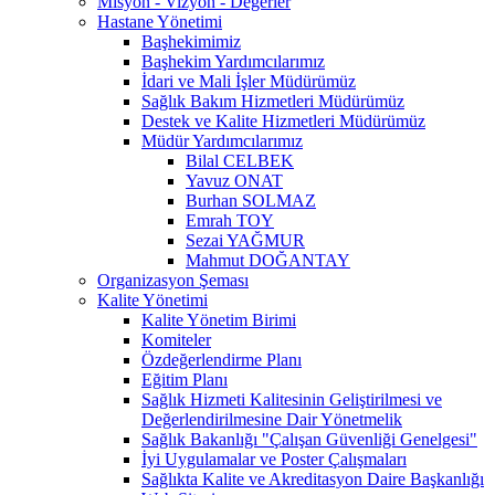
Misyon - Vizyon - Değerler
Hastane Yönetimi
Başhekimimiz
Başhekim Yardımcılarımız
İdari ve Mali İşler Müdürümüz
Sağlık Bakım Hizmetleri Müdürümüz
Destek ve Kalite Hizmetleri Müdürümüz
Müdür Yardımcılarımız
Bilal CELBEK
Yavuz ONAT
Burhan SOLMAZ
Emrah TOY
Sezai YAĞMUR
Mahmut DOĞANTAY
Organizasyon Şeması
Kalite Yönetimi
Kalite Yönetim Birimi
Komiteler
Özdeğerlendirme Planı
Eğitim Planı
Sağlık Hizmeti Kalitesinin Geliştirilmesi ve
Değerlendirilmesine Dair Yönetmelik
Sağlık Bakanlığı "Çalışan Güvenliği Genelgesi"
İyi Uygulamalar ve Poster Çalışmaları
Sağlıkta Kalite ve Akreditasyon Daire Başkanlığı