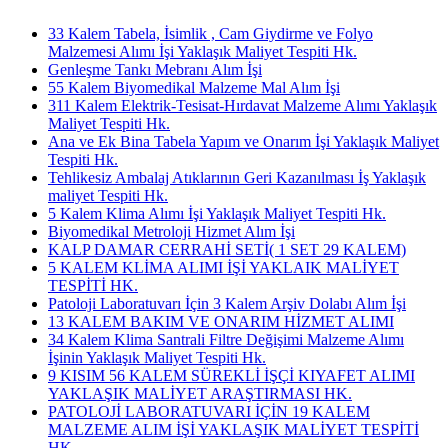
33 Kalem Tabela, İsimlik , Cam Giydirme ve Folyo
Malzemesi Alımı İşi Yaklaşık Maliyet Tespiti Hk.
Genleşme Tankı Mebranı Alım İşi
55 Kalem Biyomedikal Malzeme Mal Alım İşi
311 Kalem Elektrik-Tesisat-Hırdavat Malzeme Alımı Yaklaşık
Maliyet Tespiti Hk.
Ana ve Ek Bina Tabela Yapım ve Onarım İşi Yaklaşık Maliyet
Tespiti Hk.
Tehlikesiz Ambalaj Atıklarının Geri Kazanılması İş Yaklaşık
maliyet Tespiti Hk.
5 Kalem Klima Alımı İşi Yaklaşık Maliyet Tespiti Hk.
Biyomedikal Metroloji Hizmet Alım İşi
KALP DAMAR CERRAHİ SETİ( 1 SET 29 KALEM)
5 KALEM KLİMA ALIMI İŞİ YAKLAIK MALİYET
TESPİTİ HK.
Patoloji Laboratuvarı İçin 3 Kalem Arşiv Dolabı Alım İşi
13 KALEM BAKIM VE ONARIM HİZMET ALIMI
34 Kalem Klima Santrali Filtre Değişimi Malzeme Alımı
İşinin Yaklaşık Maliyet Tespiti Hk.
9 KISIM 56 KALEM SÜREKLİ İŞÇİ KIYAFET ALIMI
YAKLAŞIK MALİYET ARAŞTIRMASI HK.
PATOLOJİ LABORATUVARI İÇİN 19 KALEM
MALZEME ALIM İŞİ YAKLAŞIK MALİYET TESPİTİ
HK.