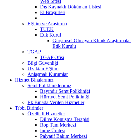
Web Sitesi
Dış Kaynaklı Döküman Listesi
El Broşürleri
Eğitim ve Araştırma
TUEK
Etik Kurul
Girişimsel Olmayan Klinik Araştırmalar
Etik Kurulu
TGAP
TGAP Ofisi
Bilgi Güvenliği
Uzaktan Eğitim
Anlaşmalı Kurumlar
Hizmet Binalarımız
Semt Polikliniklerimiz
Bayındır Semt Polikliniği
Hürriyet Semt Polikliniği
Ek Binada Verilen Hizmetler
Tıbbi Birimler
Özellikli Hizmetler
Dil ve Konuşma Terapisi
Rop Tanı Merkezi
İnme Ünitesi
Palyatif Bakım Merkezi