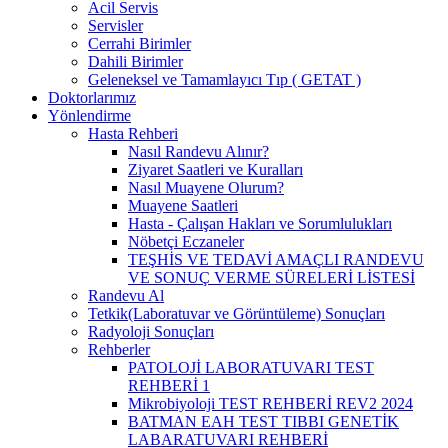
Acil Servis
Servisler
Cerrahi Birimler
Dahili Birimler
Geleneksel ve Tamamlayıcı Tıp ( GETAT )
Doktorlarımız
Yönlendirme
Hasta Rehberi
Nasıl Randevu Alınır?
Ziyaret Saatleri ve Kuralları
Nasıl Muayene Olurum?
Muayene Saatleri
Hasta - Çalışan Hakları ve Sorumlulukları
Nöbetçi Eczaneler
TEŞHİS VE TEDAVİ AMAÇLI RANDEVU
VE SONUÇ VERME SÜRELERİ LİSTESİ
Randevu Al
Tetkik(Laboratuvar ve Görüntüleme) Sonuçları
Radyoloji Sonuçları
Rehberler
PATOLOJİ LABORATUVARI TEST
REHBERİ 1
Mikrobiyoloji TEST REHBERİ REV2 2024
BATMAN EAH TEST TIBBI GENETİK
LABARATUVARI REHBERİ