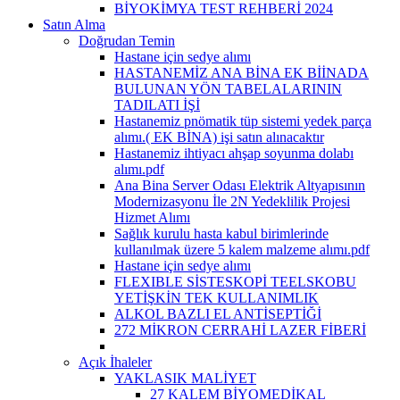
BİYOKİMYA TEST REHBERİ 2024
Satın Alma
Doğrudan Temin
Hastane için sedye alımı
HASTANEMİZ ANA BİNA EK BİİNADA
BULUNAN YÖN TABELALARININ
TADILATI İŞİ
Hastanemiz pnömatik tüp sistemi yedek parça
alımı.( EK BİNA) işi satın alınacaktır
Hastanemiz ihtiyacı ahşap soyunma dolabı
alımı.pdf
Ana Bina Server Odası Elektrik Altyapısının
Modernizasyonu İle 2N Yedeklilik Projesi
Hizmet Alımı
Sağlık kurulu hasta kabul birimlerinde
kullanılmak üzere 5 kalem malzeme alımı.pdf
Hastane için sedye alımı
FLEXIBLE SİSTESKOPİ TEELSKOBU
YETİŞKİN TEK KULLANIMLIK
ALKOL BAZLI EL ANTİSEPTİĞİ
272 MİKRON CERRAHİ LAZER FİBERİ
Açık İhaleler
YAKLASIK MALİYET
27 KALEM BİYOMEDİKAL