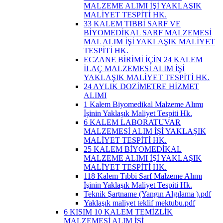
MALZEME ALIMI İŞİ YAKLAŞIK
MALİYET TESPİTİ HK.
33 KALEM TIBBİ SARF VE
BİYOMEDİKAL SARF MALZEMESİ
MAL ALIM İŞİ YAKLAŞIK MALİYET
TESPİTİ HK.
ECZANE BİRİMİ İÇİN 24 KALEM
İLAÇ MALZEMESİ ALIM İŞİ
YAKLAŞIK MALİYET TESPİTİ HK.
24 AYLIK DOZİMETRE HİZMET
ALIMI
1 Kalem Biyomedikal Malzeme Alımı
İşinin Yaklaşık Maliyet Tespiti Hk.
6 KALEM LABORATUVAR
MALZEMESİ ALIM İŞİ YAKLAŞIK
MALİYET TESPİTİ HK.
25 KALEM BİYOMEDİKAL
MALZEME ALIMI İŞİ YAKLAŞIK
MALİYET TESPİTİ HK.
118 Kalem Tıbbi Sarf Malzeme Alımı
İşinin Yaklaşık Maliyet Tespiti Hk.
Teknik Şartname (Yangın Algılama ).pdf
Yaklaşık maliyet teklif mektubu.pdf
6 KISIM 10 KALEM TEMİZLİK
MALZEMESİ ALIM İŞİ