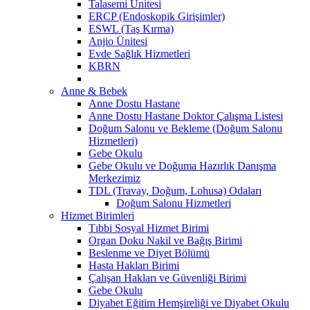
Talasemi Ünitesi
ERCP (Endoskopik Girişimler)
ESWL (Taş Kırma)
Anjio Ünitesi
Evde Sağlık Hizmetleri
KBRN
Anne & Bebek
Anne Dostu Hastane
Anne Dostu Hastane Doktor Çalışma Listesi
Doğum Salonu ve Bekleme (Doğum Salonu
Hizmetleri)
Gebe Okulu
Gebe Okulu ve Doğuma Hazırlık Danışma
Merkezimiz
TDL (Travay, Doğum, Lohusa) Odaları
Doğum Salonu Hizmetleri
Hizmet Birimleri
Tıbbi Sosyal Hizmet Birimi
Organ Doku Nakil ve Bağış Birimi
Beslenme ve Diyet Bölümü
Hasta Hakları Birimi
Çalışan Hakları ve Güvenliği Birimi
Gebe Okulu
Diyabet Eğitim Hemşireliği ve Diyabet Okulu